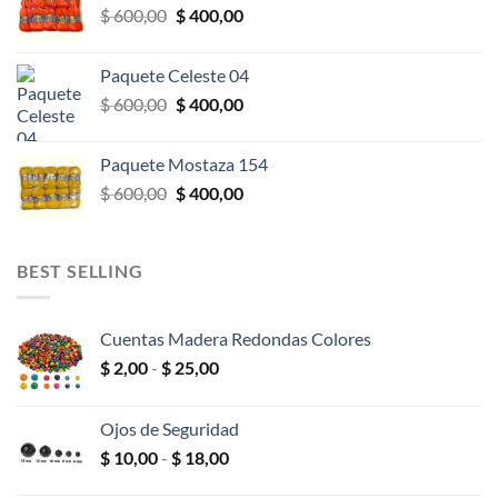
El
El
$
600,00
$
400,00
$ 600,00.
$ 400,00.
precio
precio
original
actual
Paquete Celeste 04
era:
es:
El
El
$
600,00
$
400,00
$ 600,00.
$ 400,00.
precio
precio
original
actual
Paquete Mostaza 154
era:
es:
El
El
$
600,00
$
400,00
$ 600,00.
$ 400,00.
precio
precio
original
actual
era:
es:
BEST SELLING
$ 600,00.
$ 400,00.
Cuentas Madera Redondas Colores
Rango
$
2,00
-
$
25,00
de
precios:
Ojos de Seguridad
desde
Rango
$
10,00
-
$
18,00
$ 2,00
de
hasta