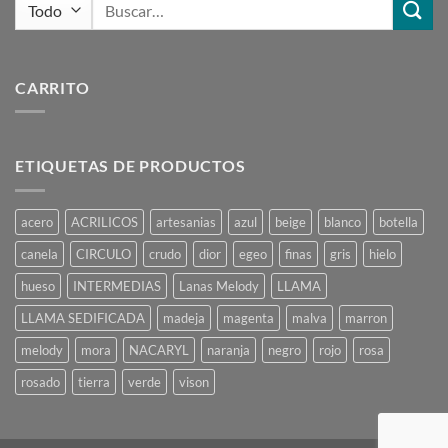
Buscar
por:
CARRITO
ETIQUETAS DE PRODUCTOS
acero
ACRILICOS
artesanias
azul
beige
blanco
botella
canela
CIRCULO
crudo
dior
egeo
finas
gris
hielo
hueso
INTERMEDIAS
Lanas Melody
LLAMA
LLAMA SEDIFICADA
madeja
magenta
malva
marron
melody
mora
NACARYL
naranja
negro
rojo
rosa
rosado
tierra
verde
vison