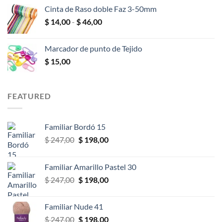
precios:
$ 25,00
Cinta de Raso doble Faz 3-50mm
desde
Rango
$
14,00
-
$
46,00
$ 10,00
de
hasta
precios:
$ 18,00
Marcador de punto de Tejido
desde
$
15,00
$ 14,00
hasta
$ 46,00
FEATURED
Familiar Bordó 15
El
El
$
247,00
$
198,00
precio
precio
original
actual
Familiar Amarillo Pastel 30
era:
es:
El
El
$
247,00
$
198,00
$ 247,00.
$ 198,00.
precio
precio
original
actual
Familiar Nude 41
era:
es:
El
El
$
247,00
$
198,00
$ 247,00.
$ 198,00.