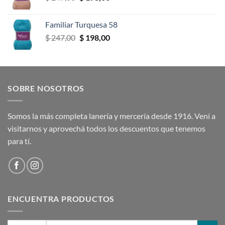
precio
precio
original
actual
Familiar Turquesa 58
era:
es:
El
El
$
247,00
$
198,00
$ 247,00.
$ 198,00.
precio
precio
original
actual
era:
es:
$ 247,00.
$ 198,00.
SOBRE NOSOTROS
Somos la más completa lanería y mercería desde 1916. Vení a
visitarnos y aprovechá todos los descuentos que tenemos
para tí.
ENCUENTRA PRODUCTOS