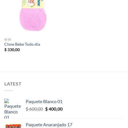
deseos
BEBE
Cisne Bebe Todo dia
$
330,00
LATEST
Paquete Blanco 01
El
El
$
600,00
$
400,00
precio
precio
original
actual
Paquete Anaranjado 17
era:
es: