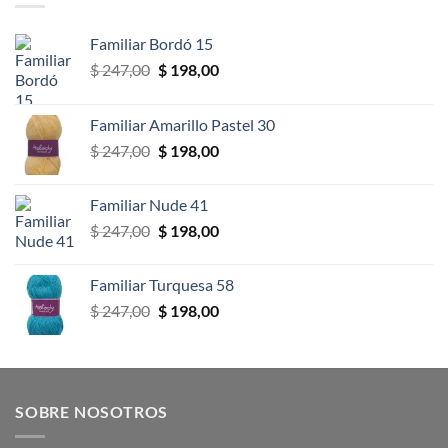
Familiar Bordó 15
El
El
$
247,00
$
198,00
precio
precio
original
actual
Familiar Amarillo Pastel 30
era:
es:
El
El
$
247,00
$
198,00
$ 247,00.
$ 198,00.
precio
precio
original
actual
Familiar Nude 41
era:
es:
El
El
$
247,00
$
198,00
$ 247,00.
$ 198,00.
precio
precio
original
actual
Familiar Turquesa 58
era:
es:
El
El
$
247,00
$
198,00
$ 247,00.
$ 198,00.
precio
precio
original
actual
era:
es:
$ 247,00.
$ 198,00.
SOBRE NOSOTROS