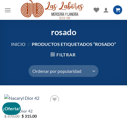
Saltar
al
contenido
rosado
INICIO
/
PRODUCTOS ETIQUETADOS “ROSADO”
FILTRAR
FANTASÍA
¡Oferta!
Nacaryl Dior 42
El
El
$
370,00
$
315,00
Añadir
precio
precio
a la
original
actual
lista de