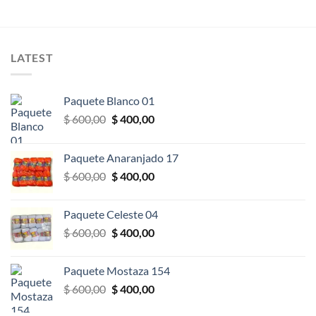
era:
es:
deseos
$ 370,00.
$ 315,00.
LATEST
Paquete Blanco 01
El
El
$
600,00
$
400,00
precio
precio
original
actual
Paquete Anaranjado 17
era:
es:
El
El
$
600,00
$
400,00
$ 600,00.
$ 400,00.
precio
precio
original
actual
Paquete Celeste 04
era:
es:
El
El
$
600,00
$
400,00
$ 600,00.
$ 400,00.
precio
precio
original
actual
Paquete Mostaza 154
era:
es:
El
El
$
600,00
$
400,00
$ 600,00.
$ 400,00.
precio
precio