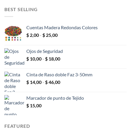
original
actual
era:
es:
BEST SELLING
$ 600,00.
$ 400,00.
Cuentas Madera Redondas Colores
Rango
$
2,00
-
$
25,00
de
precios:
Ojos de Seguridad
desde
Rango
$
10,00
-
$
18,00
$ 2,00
de
hasta
precios:
$ 25,00
Cinta de Raso doble Faz 3-50mm
desde
Rango
$
14,00
-
$
46,00
$ 10,00
de
hasta
precios:
$ 18,00
Marcador de punto de Tejido
desde
$
15,00
$ 14,00
hasta
$ 46,00
FEATURED