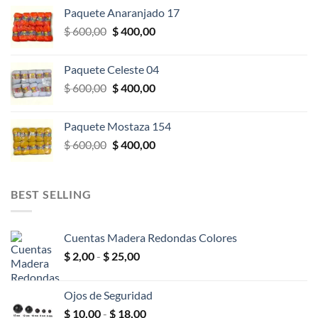
original
actual
Paquete Anaranjado 17
era:
es:
El
El
$
600,00
$
400,00
$ 600,00.
$ 400,00.
precio
precio
original
actual
Paquete Celeste 04
era:
es:
El
El
$
600,00
$
400,00
$ 600,00.
$ 400,00.
precio
precio
original
actual
Paquete Mostaza 154
era:
es:
El
El
$
600,00
$
400,00
$ 600,00.
$ 400,00.
precio
precio
original
actual
era:
es:
BEST SELLING
$ 600,00.
$ 400,00.
Cuentas Madera Redondas Colores
Rango
$
2,00
-
$
25,00
de
precios:
Ojos de Seguridad
desde
Rango
$
10,00
-
$
18,00
$ 2,00