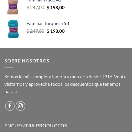
era:
es:
El
El
$
247,00
$
198,00
$ 247,00.
$ 198,00.
precio
precio
original
actual
Familiar Turquesa 58
era:
es:
El
El
$
247,00
$
198,00
$ 247,00.
$ 198,00.
precio
precio
original
actual
era:
es:
$ 247,00.
$ 198,00.
SOBRE NOSOTROS
Somos la más completa lanería y mercería desde 1916. Vení a
visitarnos y aprovechá todos los descuentos que tenemos
para tí.
ENCUENTRA PRODUCTOS