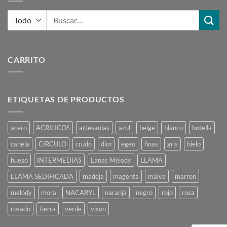
Buscar
por:
CARRITO
ETIQUETAS DE PRODUCTOS
acero
ACRILICOS
artesanias
azul
beige
blanco
botella
canela
CIRCULO
crudo
dior
egeo
finas
gris
hielo
hueso
INTERMEDIAS
Lanas Melody
LLAMA
LLAMA SEDIFICADA
madeja
magenta
malva
marron
melody
mora
NACARYL
naranja
negro
rojo
rosa
rosado
tierra
verde
vison