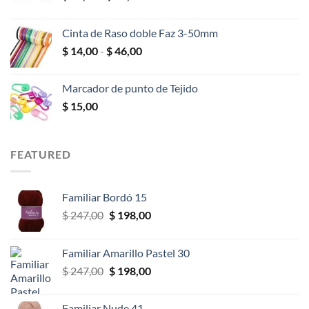
de
hasta
precios:
$ 25,00
Cinta de Raso doble Faz 3-50mm
desde
Rango
$
14,00
-
$
46,00
$ 10,00
de
hasta
precios:
$ 18,00
Marcador de punto de Tejido
desde
$
15,00
$ 14,00
hasta
$ 46,00
FEATURED
Familiar Bordó 15
El
El
$
247,00
$
198,00
precio
precio
original
actual
Familiar Amarillo Pastel 30
era:
es:
El
El
$
247,00
$
198,00
$ 247,00.
$ 198,00.
precio
precio
original
actual
Familiar Nude 41