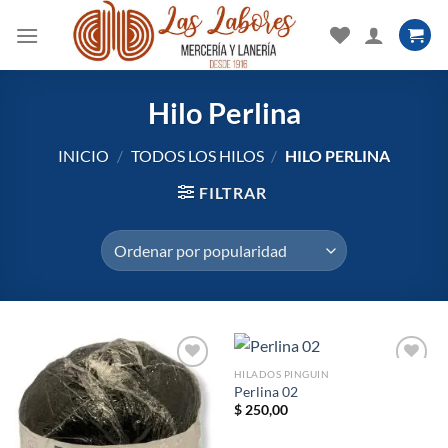
Saltar
al
contenido
Hilo Perlina
INICIO
/
TODOS LOS HILOS
/
HILO PERLINA
FILTRAR
HILADOS PINGUIN
Perlina 02
$
250,00
Añadir
Añadir
a la
a la
lista de
lista de