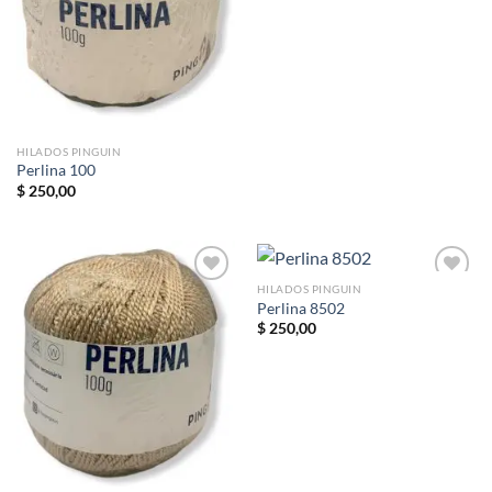
deseos
deseos
HILADOS PINGUIN
Perlina 100
$
250,00
HILADOS PINGUIN
Perlina 8502
$
250,00
Añadir
Añadir
a la
a la
lista de
lista de
deseos
deseos