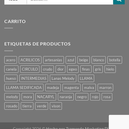
por:
CARRITO
ETIQUETAS DE PRODUCTOS
acero
ACRILICOS
artesanias
azul
beige
blanco
botella
canela
CIRCULO
crudo
dior
egeo
finas
gris
hielo
hueso
INTERMEDIAS
Lanas Melody
LLAMA
LLAMA SEDIFICADA
madeja
magenta
malva
marron
melody
mora
NACARYL
naranja
negro
rojo
rosa
rosado
tierra
verde
vison
Copyright 2026 ©
Hecho por
Tremendo Marketing Digital