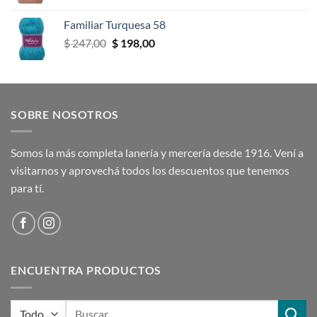
precio
precio
original
actual
Familiar Turquesa 58
era:
es:
El
El
$
247,00
$
198,00
$ 247,00.
$ 198,00.
precio
precio
original
actual
era:
es:
$ 247,00.
$ 198,00.
SOBRE NOSOTROS
Somos la más completa lanería y mercería desde 1916. Vení a
visitarnos y aprovechá todos los descuentos que tenemos
para tí.
ENCUENTRA PRODUCTOS
Buscar