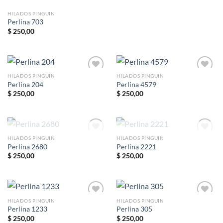
HILADOS PINGUIN
Perlina 703
$
250,00
HILADOS PINGUIN
HILADOS PINGUIN
Perlina 204
Perlina 4579
$
250,00
$
250,00
Añadir
Añadir
a la
a la
lista de
lista de
deseos
deseos
SIN EXISTENCIAS
SIN EXISTENCIAS
HILADOS PINGUIN
HILADOS PINGUIN
Perlina 2680
Perlina 2221
$
250,00
$
250,00
Añadir
Añadir
a la
a la
lista de
lista de
deseos
deseos
HILADOS PINGUIN
HILADOS PINGUIN
Perlina 1233
Perlina 305
$
250,00
$
250,00
Añadir
Añadir