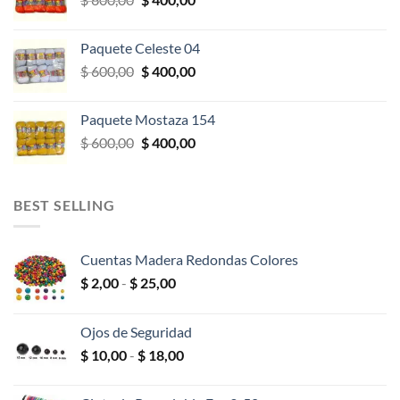
$ 600,00.
$ 400,00.
precio
precio
original
actual
Paquete Celeste 04
era:
es:
El
El
$
600,00
$
400,00
$ 600,00.
$ 400,00.
precio
precio
original
actual
Paquete Mostaza 154
era:
es:
El
El
$
600,00
$
400,00
$ 600,00.
$ 400,00.
precio
precio
original
actual
era:
es:
BEST SELLING
$ 600,00.
$ 400,00.
Cuentas Madera Redondas Colores
Rango
$
2,00
-
$
25,00
de
precios:
Ojos de Seguridad
desde
Rango
$
10,00
-
$
18,00
$ 2,00
de
hasta
precios:
$ 25,00