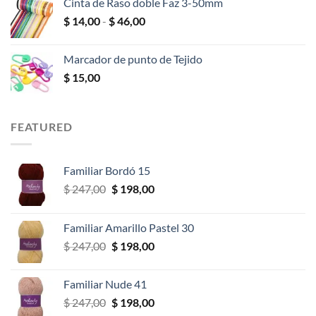
Cinta de Raso doble Faz 3-50mm
desde
Rango
$
14,00
-
$
46,00
$ 10,00
de
hasta
precios:
$ 18,00
Marcador de punto de Tejido
desde
$
15,00
$ 14,00
hasta
$ 46,00
FEATURED
Familiar Bordó 15
El
El
$
247,00
$
198,00
precio
precio
original
actual
Familiar Amarillo Pastel 30
era:
es:
El
El
$
247,00
$
198,00
$ 247,00.
$ 198,00.
precio
precio
original
actual
Familiar Nude 41
era:
es:
El
El
$
247,00
$
198,00
$ 247,00.
$ 198,00.