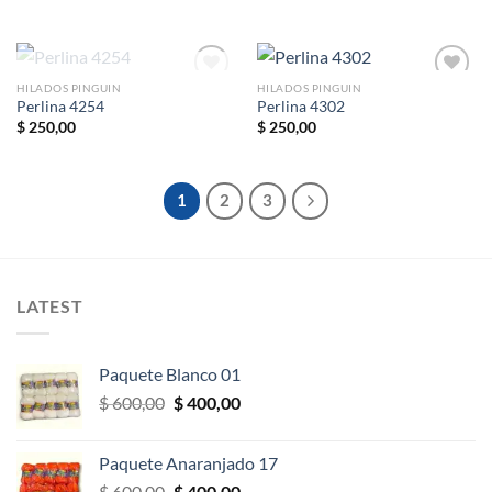
a la
a la
lista de
lista de
deseos
deseos
SIN EXISTENCIAS
HILADOS PINGUIN
HILADOS PINGUIN
Perlina 4254
Perlina 4302
$
250,00
$
250,00
Añadir
Añadir
a la
a la
lista de
lista de
deseos
deseos
1
2
3
LATEST
Paquete Blanco 01
El
El
$
600,00
$
400,00
precio
precio
original
actual
Paquete Anaranjado 17
era:
es:
El
El
$
600,00
$
400,00