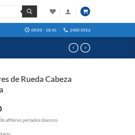
09:00 - 18:45
2400 0926
eres de Rueda Cabeza
a
0
6 alfileres perlados blancos.
tario.