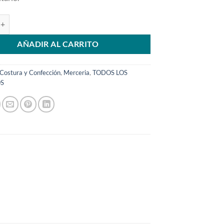
e Rueda Cabeza Blanca cantidad
AÑADIR AL CARRITO
Costura y Confección
,
Merceria
,
TODOS LOS
S