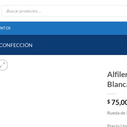
Búsqueda
de
productos
ENTOS
 CONFECCIÓN
Alfil
Blanc
Añadir
75,0
a la
$
lista
de
Rueda de 3
deseos
Precio Uni