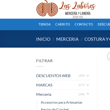
Saltar
al
contenido
TIENDA
CARRITO
CONTACTO
DE$CU
INICIO
/
MERCERIA
/
COSTURA Y
FILTRAR
DESCUENTOS WEB
(209)
MARCAS
(677)
Merceria
(248)
Accesorios para Artesanias
Agujas de Crochet