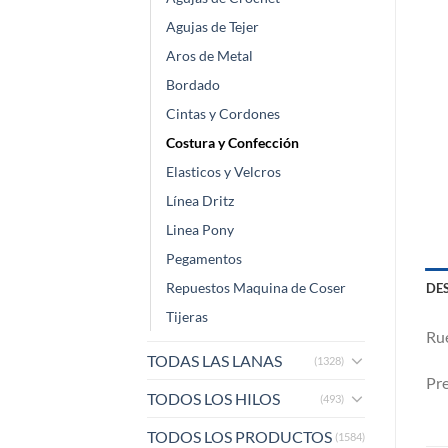
Agujas de Tejer
Aros de Metal
Bordado
Cintas y Cordones
Costura y Confección
Elasticos y Velcros
Línea Dritz
Linea Pony
Pegamentos
Repuestos Maquina de Coser
DE
Tijeras
Rue
TODAS LAS LANAS
(1328)
Pre
TODOS LOS HILOS
(493)
TODOS LOS PRODUCTOS
(1584)