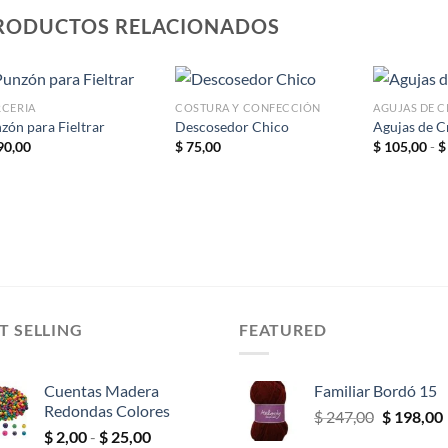
RODUCTOS RELACIONADOS
CERIA
COSTURA Y CONFECCIÓN
AGUJAS DE 
zón para Fieltrar
Descosedor Chico
Agujas de C
90,00
$
75,00
$
105,00
-
$
Añadir
Añadir
a la
a la
lista de
lista de
deseos
deseos
T SELLING
FEATURED
Cuentas Madera
Familiar Bordó 15
Redondas Colores
El
$
247,00
$
198,00
Rango
$
2,00
-
$
25,00
precio