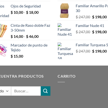
de
original
Familiar Amarillo P
Ojos de Seguridad
precios:
era:
30
Rango
$
10,00
-
$
18,00
desde
$ 247,00.
El
$
247,00
$
198,00
de
$ 2,00
precio
precios:
hasta
Cinta de Raso doble Faz
Familiar Nude 41
original
desde
$ 25,00
3-50mm
El
$
247,00
era:
$
198,00
$ 10,00
Rango
$
14,00
-
$
46,00
precio
$ 247,00.
hasta
de
original
$ 18,00
Familiar Turquesa 
Marcador de punto de
precios:
era:
Tejido
El
$
247,00
$
198,00
desde
$ 247,00.
precio
$
15,00
$ 14,00
original
hasta
era:
$ 46,00
$ 247,00.
CUENTRA PRODUCTOS
CARRITO
Buscar
por: