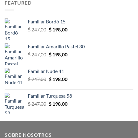
FEATURED
Familiar Bordó 15
El
El
$
247,00
$
198,00
precio
precio
original
actual
Familiar Amarillo Pastel 30
era:
es:
El
El
$
247,00
$
198,00
$ 247,00.
$ 198,00.
precio
precio
original
actual
Familiar Nude 41
era:
es:
El
El
$
247,00
$
198,00
$ 247,00.
$ 198,00.
precio
precio
original
actual
Familiar Turquesa 58
era:
es:
El
El
$
247,00
$
198,00
$ 247,00.
$ 198,00.
precio
precio
original
actual
era:
es:
$ 247,00.
$ 198,00.
SOBRE NOSOTROS