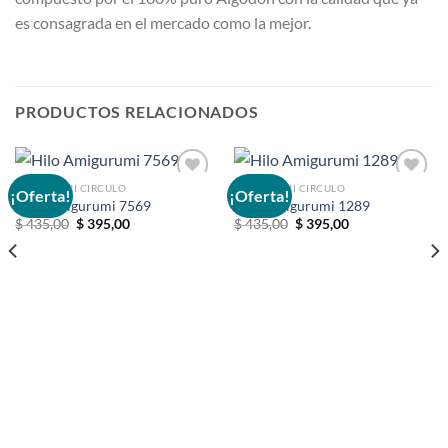
es consagrada en el mercado como la mejor.
PRODUCTOS RELACIONADOS
AMIGURUMI CIRCULO
AMIGURUMI CIRCULO
¡Oferta!
¡Oferta!
Hilo Amigurumi 7569
Hilo Amigurumi 1289
El
El
El
El
$
435,00
$
395,00
$
435,00
$
395,00
Añadir
Añadir
precio
precio
precio
precio
a la
a la
original
actual
original
actual
lista de
lista de
era:
es:
era:
es:
deseos
deseos
$ 435,00.
$ 395,00.
$ 435,00.
$ 395,00.