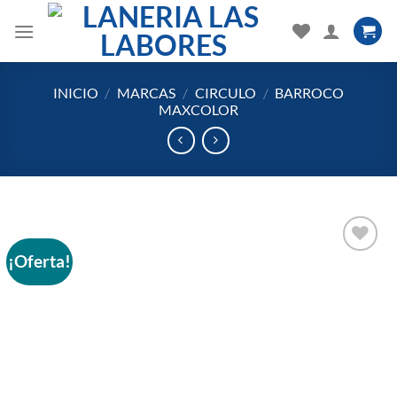
Saltar
al
contenido
INICIO
/
MARCAS
/
CIRCULO
/
BARROCO
MAXCOLOR
¡Oferta!
Añadir
a la
lista
de
deseos