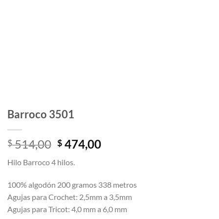
Barroco 3501
El
El
514,00
474,00
$
$
precio
precio
Hilo Barroco 4 hilos.
original
actual
era:
es:
100% algodón 200 gramos 338 metros
$ 514,00.
$ 474,00.
Agujas para Crochet: 2,5mm a 3,5mm
Agujas para Tricot: 4,0 mm a 6,0 mm