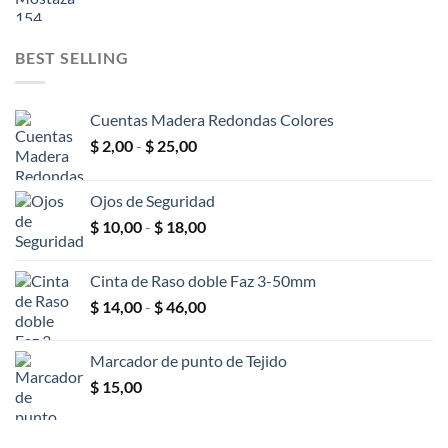
precio
precio
original
actual
era:
es:
BEST SELLING
$ 600,00.
$ 400,00.
Cuentas Madera Redondas Colores
Rango
$
2,00
-
$
25,00
de
precios:
Ojos de Seguridad
desde
Rango
$
10,00
-
$
18,00
$ 2,00
de
hasta
precios:
$ 25,00
Cinta de Raso doble Faz 3-50mm
desde
Rango
$
14,00
-
$
46,00
$ 10,00
de
hasta
precios:
$ 18,00
Marcador de punto de Tejido
desde
$
15,00
$ 14,00
hasta
$ 46,00