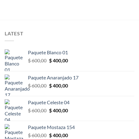
LATEST
Paquete Blanco 01
El
El
$
600,00
$
400,00
precio
precio
original
actual
Paquete Anaranjado 17
era:
es:
El
El
$
600,00
$
400,00
$ 600,00.
$ 400,00.
precio
precio
original
actual
Paquete Celeste 04
era:
es:
El
El
$
600,00
$
400,00
$ 600,00.
$ 400,00.
precio
precio
original
actual
Paquete Mostaza 154
era:
es:
El
El
$
600,00
$
400,00
$ 600,00.
$ 400,00.