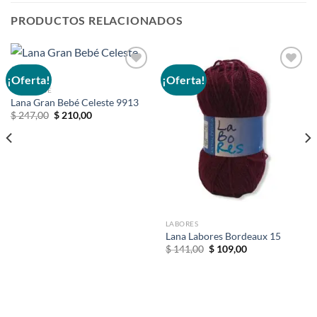
PRODUCTOS RELACIONADOS
¡Oferta!
¡Oferta!
GRAN BEBÉ
Lana Gran Bebé Celeste 9913
Añadir
Añadir
a la
a la
El
El
$
247,00
$
210,00
precio
precio
lista de
lista de
original
actual
deseos
deseos
era:
es:
$ 247,00.
$ 210,00.
LABORES
Lana Labores Bordeaux 15
El
El
$
141,00
$
109,00
precio
precio
original
actual
era:
es:
$ 141,00.
$ 109,00.