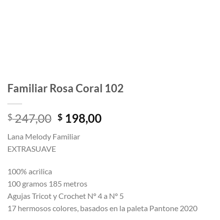
Familiar Rosa Coral 102
El
El
247,00
198,00
$
$
precio
precio
Lana Melody Familiar
original
actual
EXTRASUAVE
era:
es:
$ 247,00.
$ 198,00.
100% acrìlica
100 gramos 185 metros
Agujas Tricot y Crochet Nº 4 a Nº 5
17 hermosos colores, basados en la paleta Pantone 2020