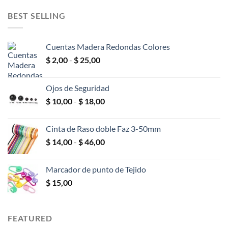
original
actual
era:
es:
BEST SELLING
$ 600,00.
$ 400,00.
Cuentas Madera Redondas Colores
Rango
$
2,00
-
$
25,00
de
precios:
Ojos de Seguridad
desde
Rango
$
10,00
-
$
18,00
$ 2,00
de
hasta
precios:
$ 25,00
Cinta de Raso doble Faz 3-50mm
desde
Rango
$
14,00
-
$
46,00
$ 10,00
de
hasta
precios:
$ 18,00
Marcador de punto de Tejido
desde
$
15,00
$ 14,00
hasta
$ 46,00
FEATURED