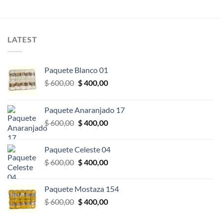
LATEST
Paquete Blanco 01
El
El
$
600,00
$
400,00
precio
precio
original
actual
Paquete Anaranjado 17
era:
es:
El
El
$
600,00
$
400,00
$ 600,00.
$ 400,00.
precio
precio
original
actual
Paquete Celeste 04
era:
es:
El
El
$
600,00
$
400,00
$ 600,00.
$ 400,00.
precio
precio
original
actual
Paquete Mostaza 154
era:
es:
El
El
$
600,00
$
400,00
$ 600,00.
$ 400,00.
precio
precio