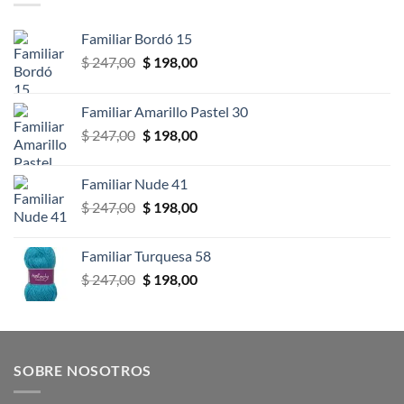
Familiar Bordó 15
El
El
$
247,00
$
198,00
precio
precio
original
actual
Familiar Amarillo Pastel 30
era:
es:
El
El
$
247,00
$
198,00
$ 247,00.
$ 198,00.
precio
precio
original
actual
Familiar Nude 41
era:
es:
El
El
$
247,00
$
198,00
$ 247,00.
$ 198,00.
precio
precio
original
actual
Familiar Turquesa 58
era:
es:
El
El
$
247,00
$
198,00
$ 247,00.
$ 198,00.
precio
precio
original
actual
era:
es:
$ 247,00.
$ 198,00.
SOBRE NOSOTROS