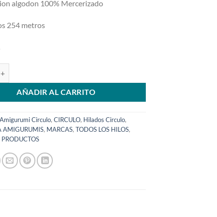
ion algodon 100% Mercerizado
os 254 metros
s
rumi 8008 cantidad
AÑADIR AL CARRITO
Amigurumi Circulo
,
CIRCULO
,
Hilados Circulo
,
A AMIGURUMIS
,
MARCAS
,
TODOS LOS HILOS
,
S PRODUCTOS