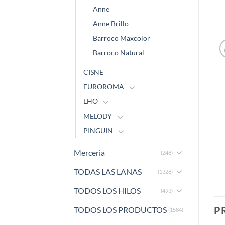
Anne
Anne Brillo
Barroco Maxcolor
Barroco Natural
CISNE
EUROROMA
LHO
MELODY
PINGUIN
Merceria
(248)
TODAS LAS LANAS
(1328)
TODOS LOS HILOS
(493)
P
TODOS LOS PRODUCTOS
(1584)