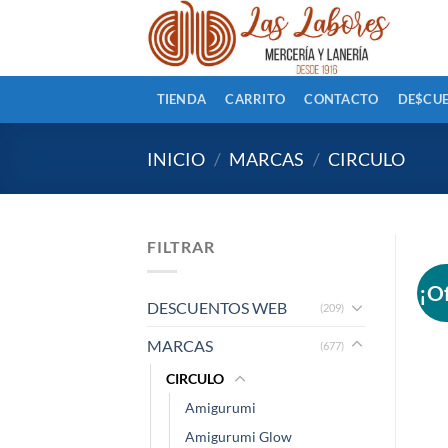
Saltar
al
contenido
TIENDA
CARRITO
CONTACTO
DE$CU
INICIO
/
MARCAS
/
CIRCULO
FILTRAR
¡O
DESCUENTOS WEB
(209)
MARCAS
(677)
CIRCULO
Amigurumi
Amigurumi Glow