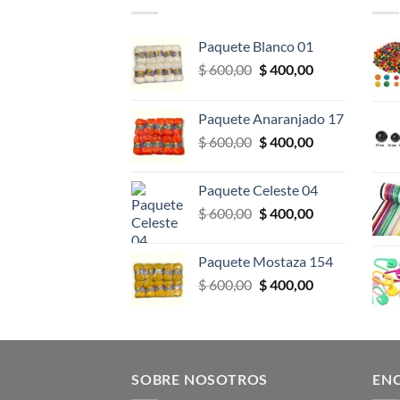
Paquete Blanco 01
El
El
$
600,00
$
400,00
precio
precio
original
actual
Paquete Anaranjado 17
era:
es:
El
El
$
600,00
$
400,00
$ 600,00.
$ 400,00.
precio
precio
original
actual
Paquete Celeste 04
era:
es:
El
El
$
600,00
$
400,00
$ 600,00.
$ 400,00.
precio
precio
original
actual
Paquete Mostaza 154
era:
es:
El
El
$
600,00
$
400,00
$ 600,00.
$ 400,00.
precio
precio
original
actual
era:
es:
$ 600,00.
$ 400,00.
SOBRE NOSOTROS
EN