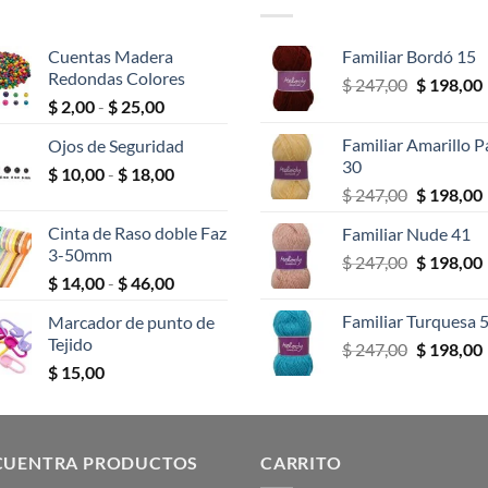
Cuentas Madera
Familiar Bordó 15
Redondas Colores
El
$
247,00
$
198,00
Rango
$
2,00
-
$
25,00
precio
de
original
Familiar Amarillo P
Ojos de Seguridad
precios:
era:
30
Rango
$
10,00
-
$
18,00
desde
$ 247,00.
El
$
247,00
$
198,00
de
$ 2,00
precio
precios:
hasta
Cinta de Raso doble Faz
Familiar Nude 41
original
desde
$ 25,00
3-50mm
El
$
247,00
era:
$
198,00
$ 10,00
Rango
$
14,00
-
$
46,00
precio
$ 247,00.
hasta
de
original
$ 18,00
Familiar Turquesa 
Marcador de punto de
precios:
era:
Tejido
El
$
247,00
$
198,00
desde
$ 247,00.
precio
$
15,00
$ 14,00
original
hasta
era:
$ 46,00
$ 247,00.
CUENTRA PRODUCTOS
CARRITO