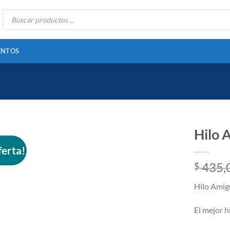
Búsqueda
de
productos
ENTOS
Hilo 
ferta!
435,
$
Añadir
a la
Hilo Amig
lista
de
El mejor h
deseos