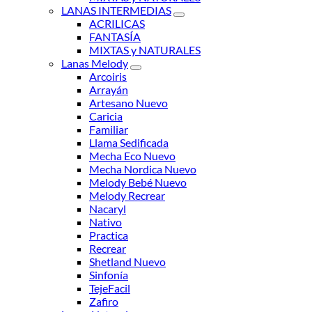
LANAS INTERMEDIAS
ACRILICAS
FANTASÍA
MIXTAS y NATURALES
Lanas Melody
Arcoiris
Arrayán
Artesano Nuevo
Caricia
Familiar
Llama Sedificada
Mecha Eco Nuevo
Mecha Nordica Nuevo
Melody Bebé Nuevo
Melody Recrear
Nacaryl
Nativo
Practica
Recrear
Shetland Nuevo
Sinfonía
TejeFacil
Zafiro