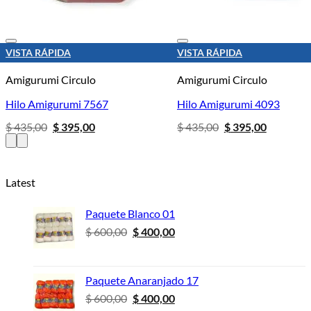
VISTA RÁPIDA
VISTA RÁPIDA
s
Añadir a la lista de deseos
Añadir a la lista 
Amigurumi Circulo
Amigurumi Circulo
Hilo Amigurumi 7567
Hilo Amigurumi 4093
El
El
El
El
$
435,00
$
395,00
$
435,00
$
395,00
precio
precio
precio
precio
original
actual
original
actual
era:
es:
era:
es:
$ 435,00.
$ 395,00.
$ 435,00.
$ 395,00.
Latest
Paquete Blanco 01
El
El
$
600,00
$
400,00
precio
precio
original
actual
era:
es:
Paquete Anaranjado 17
$ 600,00.
$ 400,00.
El
El
$
600,00
$
400,00