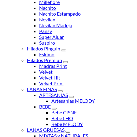
Millefiore
Nachito
Nachito Estampado
Nevilan
Nevilan Madeja
Pansy
Super Ajuar
Suspiro
Hilados Pinguin
Eskimo
Hilados Premiun
Madras Print
Velvet
Velvet Hit
Velvet Print
LANAS FINAS
ARTESANIAS
Artesanias MELODY
BEBE
Bebe CISNE
Bebe LHO
Bebe MELODY
LANAS GRUESAS
MIXTAS y NATURALES