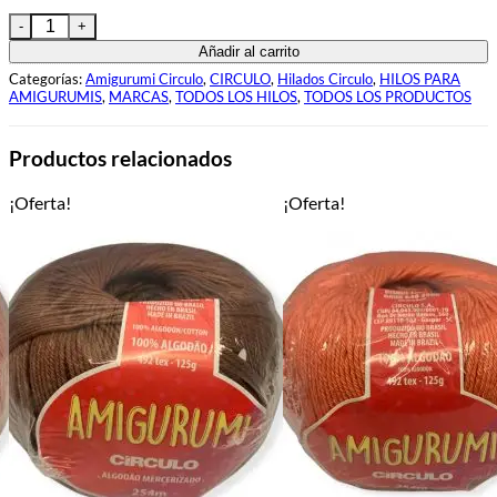
Hilo Amigurumi 3154 cantidad
Añadir al carrito
Categorías:
Amigurumi Circulo
,
CIRCULO
,
Hilados Circulo
,
HILOS PARA
AMIGURUMIS
,
MARCAS
,
TODOS LOS HILOS
,
TODOS LOS PRODUCTOS
Productos relacionados
¡Oferta!
¡Oferta!