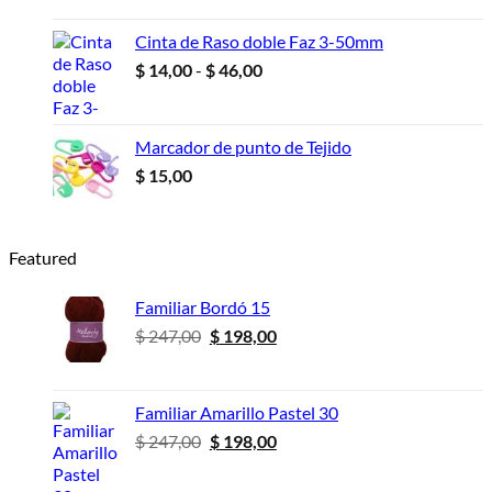
precios:
desde
Cinta de Raso doble Faz 3-50mm
$ 10,00
Rango
$
14,00
-
$
46,00
hasta
de
$ 18,00
precios:
desde
Marcador de punto de Tejido
$ 14,00
$
15,00
hasta
$ 46,00
Featured
Familiar Bordó 15
El
El
$
247,00
$
198,00
precio
precio
original
actual
era:
es:
Familiar Amarillo Pastel 30
$ 247,00.
$ 198,00.
El
El
$
247,00
$
198,00
precio
precio
original
actual