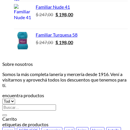
era:
es:
Familiar Nude 41
$ 247,00.
$ 198,00.
El
El
$
247,00
$
198,00
precio
precio
original
actual
era:
es:
Familiar Turquesa 58
$ 247,00.
$ 198,00.
El
El
$
247,00
$
198,00
precio
precio
original
actual
era:
es:
Sobre nosotros
$ 247,00.
$ 198,00.
Somos la más completa lanería y mercería desde 1916. Vení a
visitarnos y aprovechá todos los descuentos que tenemos para
tí.
encuentra productos
Buscar
por:
Carrito
etiquetas de productos