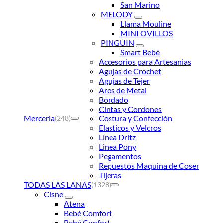
San Marino
MELODY
Llama Mouline
MINI OVILLOS
PINGUIN
Smart Bebé
Accesorios para Artesanias
Agujas de Crochet
Agujas de Tejer
Aros de Metal
Bordado
Cintas y Cordones
Merceria
Costura y Confección
(248)
Elasticos y Velcros
Línea Dritz
Linea Pony
Pegamentos
Repuestos Maquina de Coser
Tijeras
TODAS LAS LANAS
(1328)
Cisne
Atena
Bebé Comfort
Bebé Confort