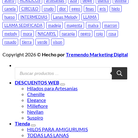
acero
ACRILICOS
artesanias
azul
beige
blanco
botella
canela
CIRCULO
crudo
dior
egeo
finas
gris
hielo
hueso
INTERMEDIAS
Lanas Melody
LLAMA
LLAMA SEDIFICADA
madeja
magenta
malva
marron
melody
mora
NACARYL
naranja
negro
rojo
rosa
rosado
tierra
verde
vison
Copyright 2026 ©
Hecho por
Tremendo Marketing Digital
Búsqueda
de
productos
DESCUENTOS WEB
Hilados para Artesanías
Chenille
Elegance
Millefiore
Nevilan
Suspiro
Tienda
HILOS PARA AMIGURUMIS
TODAS LAS LANAS