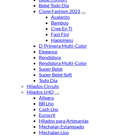
Bebé Todo Dia
Cisne Fashion 2023
Acalanto
Bamboo
Cree En Ti
Fast Fini
Happiness
D´Primera Multi-Color
Elegance
Rendidora
Rendidora Multi-Color
Super Bebé
Super Bebé Soft
Todo Dia
Hilados Circulo
Hilados LHO
Allegra
BB Lho
Cash Lho
Eurocril
Hilados para Artesanías
Mechalan Estampado
Mechalan Liso