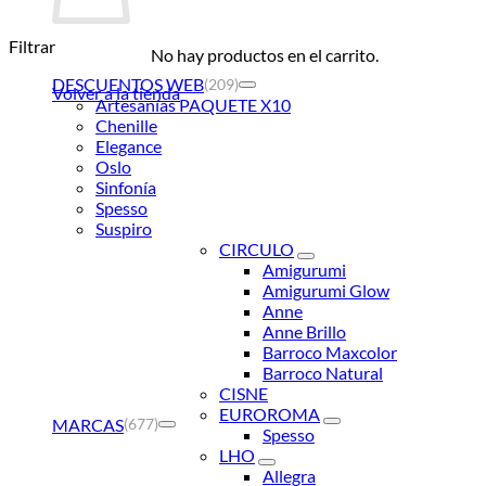
Filtrar
No hay productos en el carrito.
DESCUENTOS WEB
(209)
Volver a la tienda
Artesanías PAQUETE X10
Chenille
Elegance
Oslo
Sinfonía
Spesso
Suspiro
CIRCULO
Amigurumi
Amigurumi Glow
Anne
Anne Brillo
Barroco Maxcolor
Barroco Natural
CISNE
EUROROMA
MARCAS
(677)
Spesso
LHO
Allegra