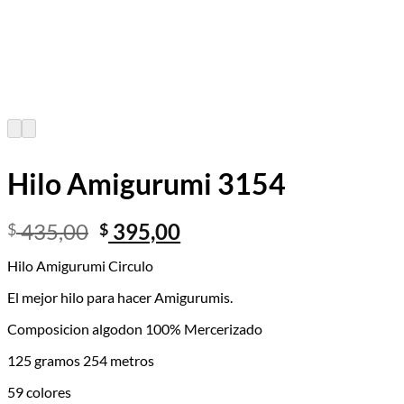
Hilo Amigurumi 3154
El
El
435,00
395,00
$
$
precio
precio
Hilo Amigurumi Circulo
original
actual
era:
es:
El mejor hilo para hacer Amigurumis.
$ 435,00.
$ 395,00.
Composicion algodon 100% Mercerizado
125 gramos 254 metros
59 colores