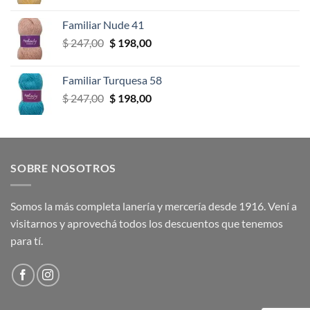
precio
precio
original
actual
Familiar Nude 41
era:
es:
El
El
$
247,00
$
198,00
$ 247,00.
$ 198,00.
precio
precio
original
actual
Familiar Turquesa 58
era:
es:
El
El
$
247,00
$
198,00
$ 247,00.
$ 198,00.
precio
precio
original
actual
era:
es:
$ 247,00.
$ 198,00.
SOBRE NOSOTROS
Somos la más completa lanería y mercería desde 1916. Vení a
visitarnos y aprovechá todos los descuentos que tenemos
para tí.