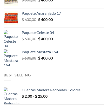
precio
precio
original
actual
Paquete Anaranjado 17
era:
es:
El
El
$
600,00
$
400,00
$ 600,00.
$ 400,00.
precio
precio
original
actual
Paquete Celeste 04
era:
es:
El
El
$
600,00
$
400,00
$ 600,00.
$ 400,00.
precio
precio
original
actual
Paquete Mostaza 154
era:
es:
El
El
$
600,00
$
400,00
$ 600,00.
$ 400,00.
precio
precio
original
actual
era:
es:
BEST SELLING
$ 600,00.
$ 400,00.
Cuentas Madera Redondas Colores
Rango
$
2,00
-
$
25,00
de
precios: