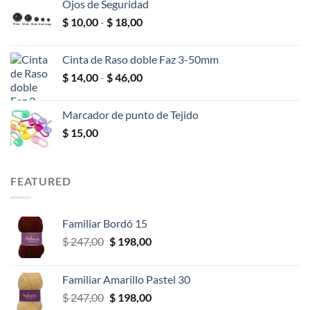
Ojos de Seguridad
desde
Rango
$
10,00
-
$
18,00
$ 2,00
de
hasta
precios:
$ 25,00
Cinta de Raso doble Faz 3-50mm
desde
Rango
$
14,00
-
$
46,00
$ 10,00
de
hasta
precios:
$ 18,00
Marcador de punto de Tejido
desde
$
15,00
$ 14,00
hasta
$ 46,00
FEATURED
Familiar Bordó 15
El
El
$
247,00
$
198,00
precio
precio
original
actual
Familiar Amarillo Pastel 30
era:
es:
El
El
$
247,00
$
198,00
$ 247,00.
$ 198,00.