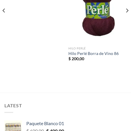
a la
a la
lista de
lista de
deseos
deseos
HILO PERLÉ
Hilo Perlé Borra de Vino 86
$
200,00
LATEST
Paquete Blanco 01
El
El
$
600,00
$
400,00