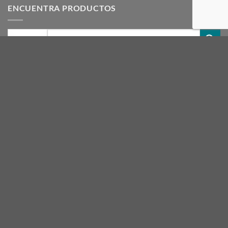
ENCUENTRA PRODUCTOS
Buscar
por:
CARRITO
ETIQUETAS DE PRODUCTOS
acero
ACRILICOS
artesanias
azul
beige
blanco
botella
canela
CIRCULO
crudo
dior
egeo
finas
gris
hielo
hueso
INTERMEDIAS
Lanas Melody
LLAMA
LLAMA SEDIFICADA
madeja
magenta
malva
marron
melody
mora
NACARYL
naranja
negro
rojo
rosa