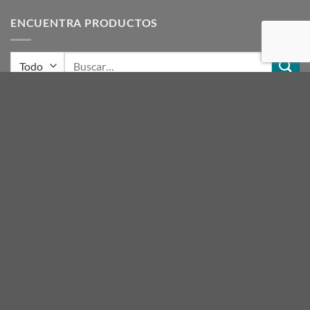
ENCUENTRA PRODUCTOS
Buscar
por:
CARRITO
ETIQUETAS DE PRODUCTOS
acero
ACRILICOS
artesanias
azul
beige
blanco
botella
canela
CIRCULO
crudo
dior
egeo
finas
gris
hielo
hueso
INTERMEDIAS
Lanas Melody
LLAMA
LLAMA SEDIFICADA
madeja
magenta
malva
marron
melody
mora
NACARYL
naranja
negro
rojo
rosa