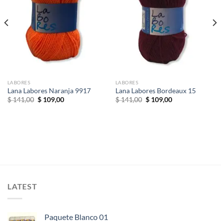
a la
a la
lista de
lista de
deseos
deseos
LABORES
LABORES
Lana Labores Naranja 9917
Lana Labores Bordeaux 15
El
El
El
El
$
141,00
$
109,00
$
141,00
$
109,00
precio
precio
precio
precio
original
actual
original
actual
era:
es:
era:
es:
$ 141,00.
$ 109,00.
$ 141,00.
$ 109,00.
LATEST
Paquete Blanco 01