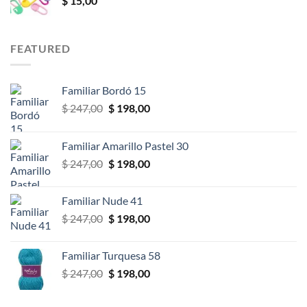
$
15,00
$ 14,00
hasta
$ 46,00
FEATURED
Familiar Bordó 15
El
El
$
247,00
$
198,00
precio
precio
original
actual
Familiar Amarillo Pastel 30
era:
es:
El
El
$
247,00
$
198,00
$ 247,00.
$ 198,00.
precio
precio
original
actual
Familiar Nude 41
era:
es:
El
El
$
247,00
$
198,00
$ 247,00.
$ 198,00.
precio
precio
original
actual
Familiar Turquesa 58
era:
es:
El
El
$
247,00
$
198,00
$ 247,00.
$ 198,00.
precio
precio
original
actual