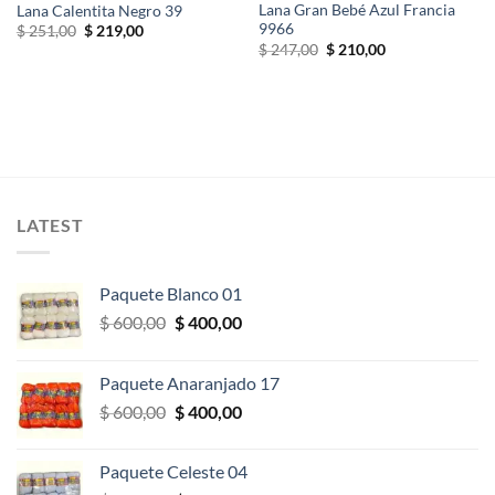
Lana Gran Bebé Azul Francia
Lana Calentita Negro 39
9966
El
El
$
251,00
$
219,00
precio
precio
El
El
$
247,00
$
210,00
original
actual
precio
precio
era:
es:
original
actual
$ 251,00.
$ 219,00.
era:
es:
$ 247,00.
$ 210,00.
LATEST
Paquete Blanco 01
El
El
$
600,00
$
400,00
precio
precio
original
actual
Paquete Anaranjado 17
era:
es:
El
El
$
600,00
$
400,00
$ 600,00.
$ 400,00.
precio
precio
original
actual
Paquete Celeste 04
era:
es: