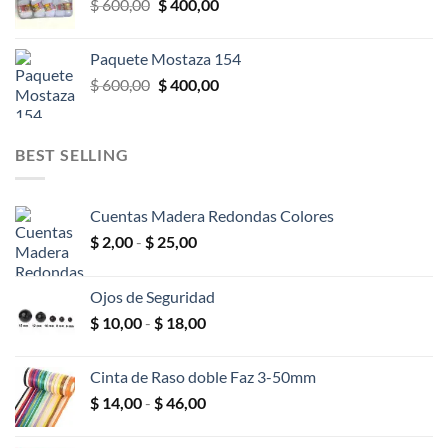
El
El
$
600,00
$
400,00
$ 600,00.
$ 400,00.
precio
precio
original
actual
Paquete Mostaza 154
era:
es:
El
El
$
600,00
$
400,00
$ 600,00.
$ 400,00.
precio
precio
original
actual
era:
es:
BEST SELLING
$ 600,00.
$ 400,00.
Cuentas Madera Redondas Colores
Rango
$
2,00
-
$
25,00
de
precios:
Ojos de Seguridad
desde
Rango
$
10,00
-
$
18,00
$ 2,00
de
hasta
precios:
$ 25,00
Cinta de Raso doble Faz 3-50mm
desde
Rango
$
14,00
-
$
46,00
$ 10,00
de
hasta
precios:
$ 18,00