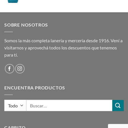
precio
precio
original
actual
era:
es:
$ 247,00.
$ 198,00.
SOBRE NOSOTROS
Somos la más completa lanería y mercería desde 1916. Vení a
visitarnos y aprovechá todos los descuentos que tenemos
para tí.
ENCUENTRA PRODUCTOS
Buscar
por:
CARRITO