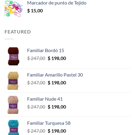
Marcador de punto de Tejido
desde
$
15,00
$ 14,00
hasta
$ 46,00
FEATURED
Familiar Bordó 15
El
El
$
247,00
$
198,00
precio
precio
original
actual
Familiar Amarillo Pastel 30
era:
es:
El
El
$
247,00
$
198,00
$ 247,00.
$ 198,00.
precio
precio
original
actual
Familiar Nude 41
era:
es:
El
El
$
247,00
$
198,00
$ 247,00.
$ 198,00.
precio
precio
original
actual
Familiar Turquesa 58
era:
es:
El
El
$
247,00
$
198,00
$ 247,00.
$ 198,00.