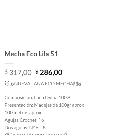
Mecha Eco Lila 51
El
El
317,00
286,00
$
$
precio
precio
🙌🏽
NUEVA LANA ECO MECHA
🙌🏽
original
actual
era:
es:
Composición: Lana Ovina 100%
$ 317,00.
$ 286,00.
Presentación: Madejas de 100gr aprox
100 metros aprox.
Agujas Crochet: ° 6
Dos agujas: N° 6 – 8
🌈
Colores Melange Laneros
🌈