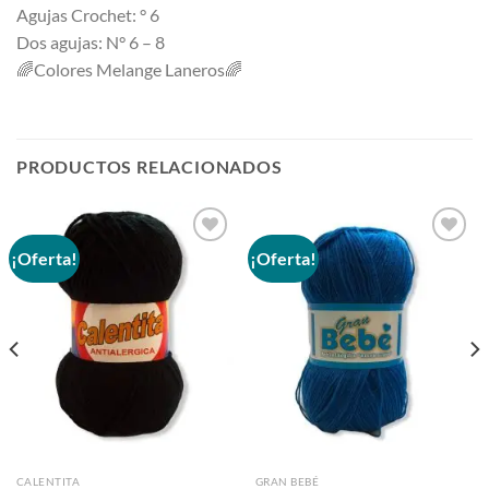
Agujas Crochet: ° 6
Dos agujas: N° 6 – 8
🌈
Colores Melange Laneros
🌈
PRODUCTOS RELACIONADOS
¡Oferta!
¡Oferta!
Añadir
Añadir
a la
a la
lista de
lista de
deseos
deseos
CALENTITA
GRAN BEBÉ