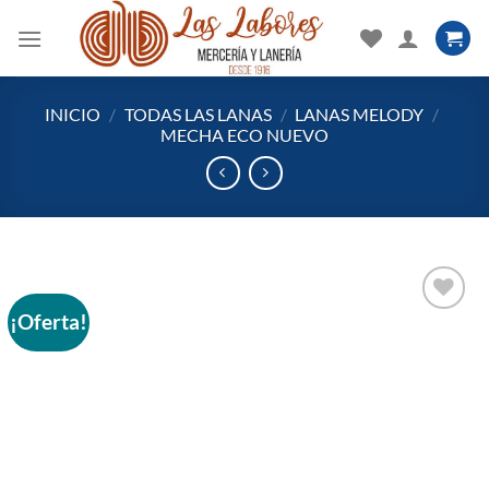
Saltar
al
contenido
INICIO
/
TODAS LAS LANAS
/
LANAS MELODY
/
MECHA ECO NUEVO
¡Oferta!
Añadir
a la
lista
de
deseos