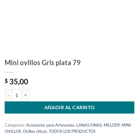
Mini ovillos Gris plata 79
35,00
$
Mini ovillos Gris plata 79 cantidad
AÑADIR AL CARRITO
Categorías:
Accesorios para Artesanias
,
LANAS FINAS
,
MELODY
,
MINI
OVILLOS
,
Ovillos chicos
,
TODOS LOS PRODUCTOS