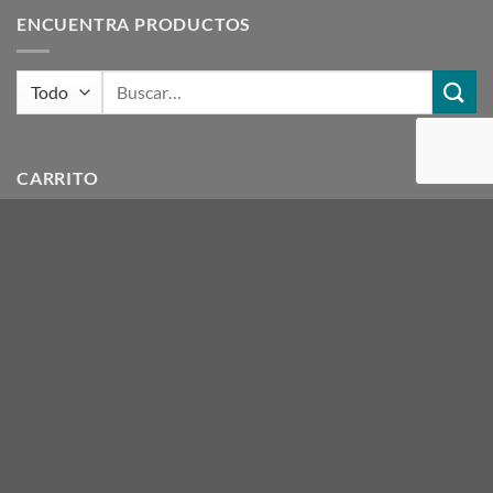
ENCUENTRA PRODUCTOS
Buscar
por:
CARRITO
ETIQUETAS DE PRODUCTOS
acero
ACRILICOS
artesanias
azul
beige
blanco
botella
canela
CIRCULO
crudo
dior
egeo
finas
gris
hielo
hueso
INTERMEDIAS
Lanas Melody
LLAMA
LLAMA SEDIFICADA
madeja
magenta
malva
marron
melody
mora
NACARYL
naranja
negro
rojo
rosa