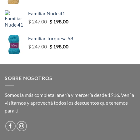
precio
precio
original
actual
Familiar Nude 41
era:
es:
El
El
$
247,00
$
198,00
$ 247,00.
$ 198,00.
precio
precio
original
actual
Familiar Turquesa 58
era:
es:
El
El
$
247,00
$
198,00
$ 247,00.
$ 198,00.
precio
precio
original
actual
era:
es:
$ 247,00.
$ 198,00.
SOBRE NOSOTROS
Somos la más completa lanería y mercería desde 1916. Vení a
visitarnos y aprovechá todos los descuentos que tenemos
para tí.