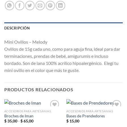
DESCRIPCIÓN
Mini Ovillos – Melody
Ovillos de 15g cada uno, como para aguja fina, ideal para dar
terminaciones, prendas de bebé, amigurumis e incluso
bordado. Son de lana 100% acrílico hipoalergénico. Elegí tu
mini ovillo en el color que más te guste.
PRODUCTOS RELACIONADOS
ACCESORIOS PARA ARTESANIAS
ACCESORIOS PARA ARTESANIAS
Broches de Iman
Bases de Prendedores
Rango
$
35,00
-
$
65,00
$
15,00
Añadir
Añadir
de
a la
a la