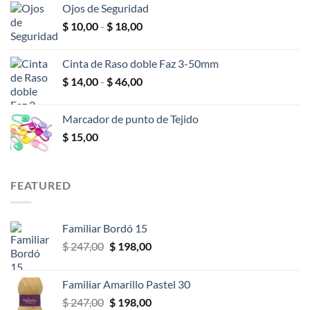
Ojos de Seguridad
desde
Rango
$
10,00
-
$
18,00
$ 2,00
de
hasta
precios:
$ 25,00
Cinta de Raso doble Faz 3-50mm
desde
Rango
$
14,00
-
$
46,00
$ 10,00
de
hasta
precios:
$ 18,00
Marcador de punto de Tejido
desde
$
15,00
$ 14,00
hasta
$ 46,00
FEATURED
Familiar Bordó 15
El
El
$
247,00
$
198,00
precio
precio
original
actual
Familiar Amarillo Pastel 30
era:
es:
El
El
$
247,00
$
198,00
$ 247,00.
$ 198,00.