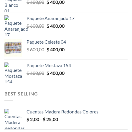
El
El
$
600,00
$
400,00
precio
precio
original
actual
Paquete Anaranjado 17
era:
es:
El
El
$
600,00
$
400,00
$ 600,00.
$ 400,00.
precio
precio
original
actual
Paquete Celeste 04
era:
es:
El
El
$
600,00
$
400,00
$ 600,00.
$ 400,00.
precio
precio
original
actual
Paquete Mostaza 154
era:
es:
El
El
$
600,00
$
400,00
$ 600,00.
$ 400,00.
precio
precio
original
actual
era:
es:
BEST SELLING
$ 600,00.
$ 400,00.
Cuentas Madera Redondas Colores
Rango
$
2,00
-
$
25,00
de
precios: