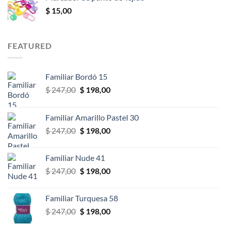
desde
$
15,00
$ 14,00
hasta
$ 46,00
FEATURED
Familiar Bordó 15
El
El
$
247,00
$
198,00
precio
precio
original
actual
Familiar Amarillo Pastel 30
era:
es:
El
El
$
247,00
$
198,00
$ 247,00.
$ 198,00.
precio
precio
original
actual
Familiar Nude 41
era:
es:
El
El
$
247,00
$
198,00
$ 247,00.
$ 198,00.
precio
precio
original
actual
Familiar Turquesa 58
era:
es:
El
El
$
247,00
$
198,00
$ 247,00.
$ 198,00.
precio
precio