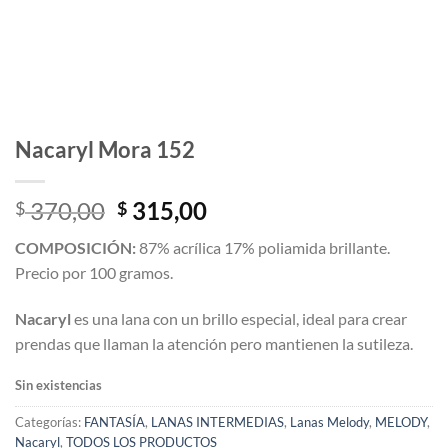
Nacaryl Mora 152
El
El
370,00
315,00
$
$
precio
precio
COMPOSICIÓN:
87% acrílica 17% poliamida brillante.
original
actual
Precio por 100 gramos.
era:
es:
$ 370,00.
$ 315,00.
Nacaryl
es una lana con un brillo especial, ideal para crear
prendas que llaman la atención pero mantienen la sutileza.
Sin existencias
Categorías:
FANTASÍA
,
LANAS INTERMEDIAS
,
Lanas Melody
,
MELODY
,
Nacaryl
,
TODOS LOS PRODUCTOS