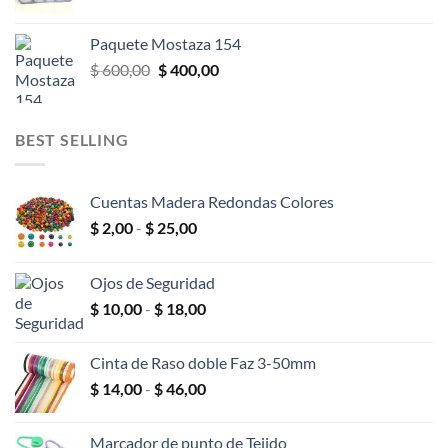
precio
precio
original
actual
Paquete Mostaza 154
era:
es:
El
El
$
600,00
$
400,00
$ 600,00.
$ 400,00.
precio
precio
original
actual
era:
es:
BEST SELLING
$ 600,00.
$ 400,00.
Cuentas Madera Redondas Colores
Rango
$
2,00
-
$
25,00
de
precios:
Ojos de Seguridad
desde
Rango
$
10,00
-
$
18,00
$ 2,00
de
hasta
precios:
$ 25,00
Cinta de Raso doble Faz 3-50mm
desde
Rango
$
14,00
-
$
46,00
$ 10,00
de
hasta
precios:
$ 18,00
Marcador de punto de Tejido