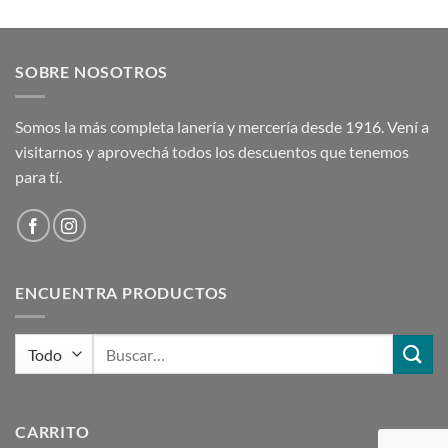
original
actual
era:
es:
$ 247,00.
$ 198,00.
SOBRE NOSOTROS
Somos la más completa lanería y mercería desde 1916. Vení a
visitarnos y aprovechá todos los descuentos que tenemos
para tí.
ENCUENTRA PRODUCTOS
Buscar
por:
CARRITO