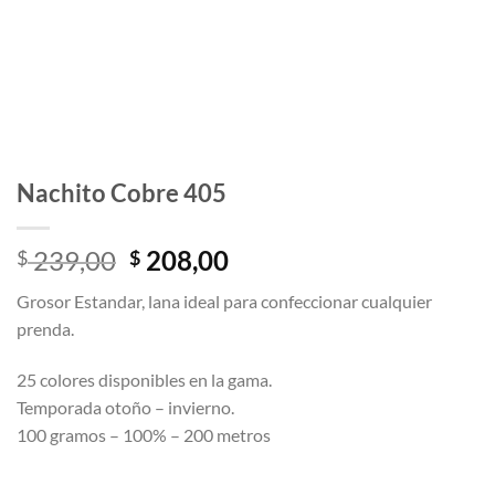
Nachito Cobre 405
El
El
239,00
208,00
$
$
precio
precio
Grosor Estandar, lana ideal para confeccionar cualquier
original
actual
prenda.
era:
es:
$ 239,00.
$ 208,00.
25 colores disponibles en la gama.
Temporada otoño – invierno.
100 gramos – 100% – 200 metros