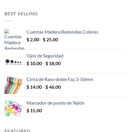
original
actual
era:
es:
BEST SELLING
$ 600,00.
$ 400,00.
Cuentas Madera Redondas Colores
Rango
$
2,00
-
$
25,00
de
precios:
Ojos de Seguridad
desde
Rango
$
10,00
-
$
18,00
$ 2,00
de
hasta
precios:
$ 25,00
Cinta de Raso doble Faz 3-50mm
desde
Rango
$
14,00
-
$
46,00
$ 10,00
de
hasta
precios:
$ 18,00
Marcador de punto de Tejido
desde
$
15,00
$ 14,00
hasta
$ 46,00
FEATURED