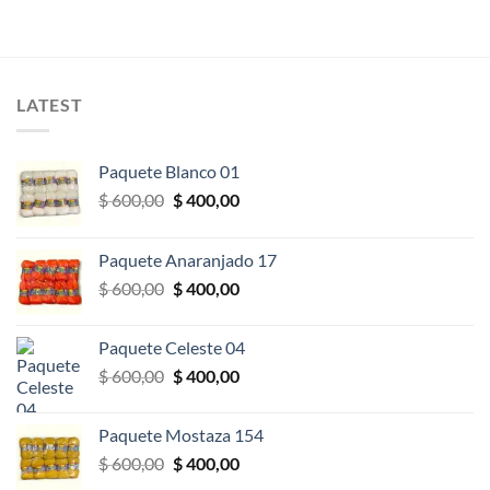
LATEST
Paquete Blanco 01
El
El
$
600,00
$
400,00
precio
precio
original
actual
Paquete Anaranjado 17
era:
es:
El
El
$
600,00
$
400,00
$ 600,00.
$ 400,00.
precio
precio
original
actual
Paquete Celeste 04
era:
es:
El
El
$
600,00
$
400,00
$ 600,00.
$ 400,00.
precio
precio
original
actual
Paquete Mostaza 154
era:
es:
El
El
$
600,00
$
400,00
$ 600,00.
$ 400,00.
precio
precio