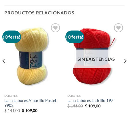
PRODUCTOS RELACIONADOS
¡Oferta!
¡Oferta!
Añadir
Añadir
a la
a la
lista de
lista de
SIN EXISTENCIAS
deseos
deseos
LABORES
LABORES
Lana Labores Amarillo Pastel
Lana Labores Ladrillo 197
9902
El
El
$
141,00
$
109,00
precio
precio
El
El
$
141,00
$
109,00
original
actual
precio
precio
era:
es:
original
actual
$ 141,00.
$ 109,00.
era:
es:
$ 141,00.
$ 109,00.