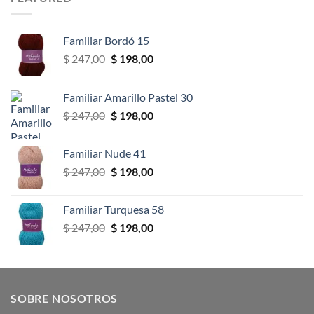
Familiar Bordó 15
El
El
$
247,00
$
198,00
precio
precio
original
actual
Familiar Amarillo Pastel 30
era:
es:
El
El
$
247,00
$
198,00
$ 247,00.
$ 198,00.
precio
precio
original
actual
Familiar Nude 41
era:
es:
El
El
$
247,00
$
198,00
$ 247,00.
$ 198,00.
precio
precio
original
actual
Familiar Turquesa 58
era:
es:
El
El
$
247,00
$
198,00
$ 247,00.
$ 198,00.
precio
precio
original
actual
era:
es:
$ 247,00.
$ 198,00.
SOBRE NOSOTROS