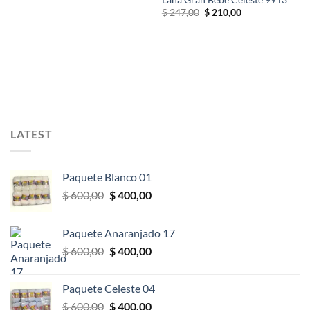
Lana Gran Bebé Celeste 9913
El
El
$
247,00
$
210,00
precio
precio
original
actual
era:
es:
$ 247,00.
$ 210,00.
LATEST
Paquete Blanco 01
El
El
$
600,00
$
400,00
precio
precio
original
actual
Paquete Anaranjado 17
era:
es:
El
El
$
600,00
$
400,00
$ 600,00.
$ 400,00.
precio
precio
original
actual
Paquete Celeste 04
era:
es:
El
El
$
600,00
$
400,00
$ 600,00.
$ 400,00.