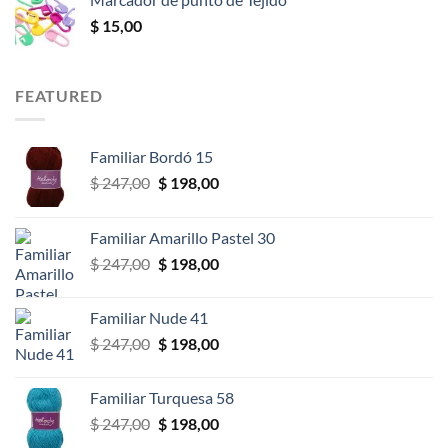
desde
$
15,00
$ 14,00
hasta
$ 46,00
FEATURED
Familiar Bordó 15
El
El
$
247,00
$
198,00
precio
precio
original
actual
Familiar Amarillo Pastel 30
era:
es:
El
El
$
247,00
$
198,00
$ 247,00.
$ 198,00.
precio
precio
original
actual
Familiar Nude 41
era:
es:
El
El
$
247,00
$
198,00
$ 247,00.
$ 198,00.
precio
precio
original
actual
Familiar Turquesa 58
era:
es:
El
El
$
247,00
$
198,00
$ 247,00.
$ 198,00.
precio
precio