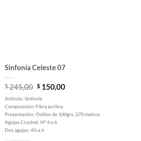
Sinfonía Celeste 07
El
El
245,00
150,00
$
$
precio
precio
Articulo: Sinfonía
original
actual
Composición: Fibra acrílica
era:
es:
Presentación: Ovillos de 100grs. 270 metros
$ 245,00.
$ 150,00.
Agujas Crochet: Nº 4 a 6
Dos agujas: 4½ a 6