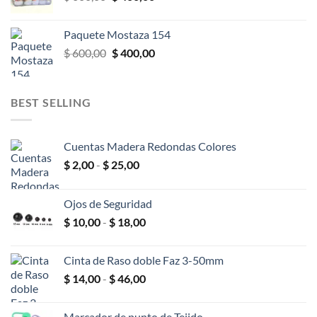
precio
precio
original
actual
Paquete Mostaza 154
era:
es:
El
El
$
600,00
$
400,00
$ 600,00.
$ 400,00.
precio
precio
original
actual
era:
es:
BEST SELLING
$ 600,00.
$ 400,00.
Cuentas Madera Redondas Colores
Rango
$
2,00
-
$
25,00
de
precios:
Ojos de Seguridad
desde
Rango
$
10,00
-
$
18,00
$ 2,00
de
hasta
precios:
$ 25,00
Cinta de Raso doble Faz 3-50mm
desde
Rango
$
14,00
-
$
46,00
$ 10,00
de
hasta
precios:
$ 18,00
Marcador de punto de Tejido