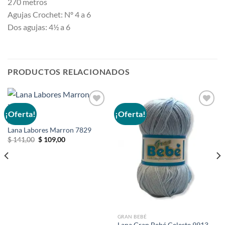
270 metros
Agujas Crochet: Nº 4 a 6
Dos agujas: 4½ a 6
PRODUCTOS RELACIONADOS
¡Oferta!
¡Oferta!
LABORES
Lana Labores Marron 7829
Añadir
Añadir
a la
a la
El
El
$
141,00
$
109,00
precio
precio
lista de
lista de
original
actual
deseos
deseos
era:
es:
$ 141,00.
$ 109,00.
GRAN BEBÉ