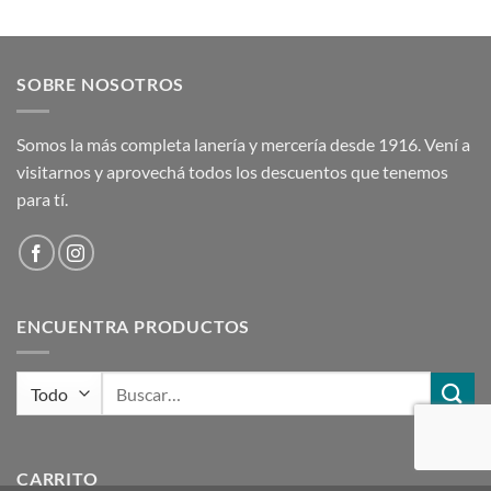
original
actual
era:
es:
$ 247,00.
$ 198,00.
SOBRE NOSOTROS
Somos la más completa lanería y mercería desde 1916. Vení a
visitarnos y aprovechá todos los descuentos que tenemos
para tí.
ENCUENTRA PRODUCTOS
Buscar
por:
CARRITO