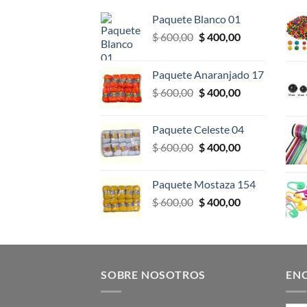
Paquete Blanco 01
El
El
$
600,00
$
400,00
precio
precio
original
actual
Paquete Anaranjado 17
era:
es:
El
El
$
600,00
$
400,00
$ 600,00.
$ 400,00.
precio
precio
original
actual
Paquete Celeste 04
era:
es:
El
El
$
600,00
$
400,00
$ 600,00.
$ 400,00.
precio
precio
original
actual
Paquete Mostaza 154
era:
es:
El
El
$
600,00
$
400,00
$ 600,00.
$ 400,00.
precio
precio
original
actual
era:
es:
$ 600,00.
$ 400,00.
SOBRE NOSOTROS
EN