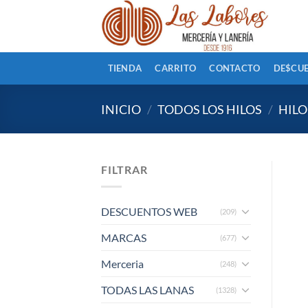
Saltar
al
contenido
TIENDA
CARRITO
CONTACTO
DE$CU
INICIO
/
TODOS LOS HILOS
/
HILO
FILTRAR
DESCUENTOS WEB
(209)
MARCAS
(677)
Merceria
(248)
TODAS LAS LANAS
(1328)