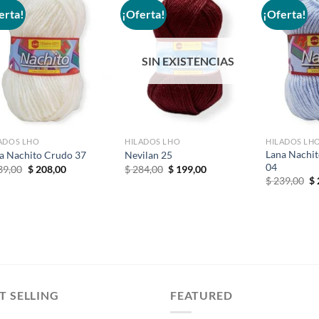
erta!
¡Oferta!
¡Oferta!
Añadir
Añadir
a la
a la
SIN EXISTENCIAS
lista de
lista de
deseos
deseos
ADOS LHO
HILADOS LHO
HILADOS LH
Lana Nachit
a Nachito Crudo 37
Nevilan 25
04
El
El
El
El
39,00
$
208,00
$
284,00
$
199,00
precio
precio
precio
precio
El
$
239,00
$
original
actual
original
actual
pr
era:
es:
era:
es:
or
$ 239,00.
$ 208,00.
$ 284,00.
$ 199,00.
er
$ 
T SELLING
FEATURED