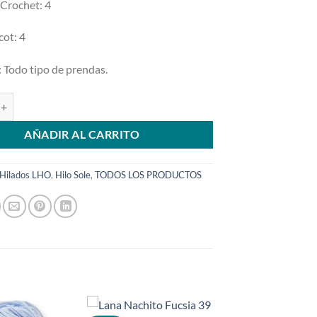
 Crochet:
4
cot:
4
:
Todo tipo de prendas.
ntidad
AÑADIR AL CARRITO
Hilados LHO
,
Hilo Sole
,
TODOS LOS PRODUCTOS