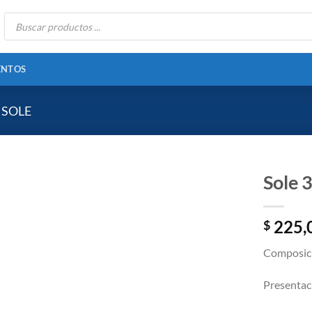
Búsqueda
de
productos
ENTOS
 SOLE
Sole 
225,
$
Añadir
a la
Composic
lista
de
Presentac
deseos