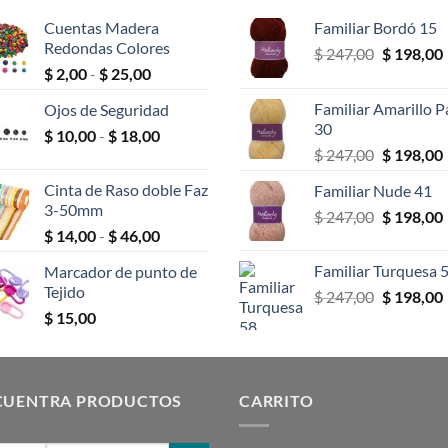
Cuentas Madera
Familiar Bordó 15
Redondas Colores
El
$
247,00
$
198,00
Rango
$
2,00
-
$
25,00
precio
de
original
Familiar Amarillo P
Ojos de Seguridad
precios:
era:
30
Rango
$
10,00
-
$
18,00
desde
$ 247,00.
El
$
247,00
$
198,00
de
$ 2,00
precio
precios:
hasta
Cinta de Raso doble Faz
Familiar Nude 41
original
desde
$ 25,00
3-50mm
El
$
247,00
era:
$
198,00
$ 10,00
Rango
$
14,00
-
$
46,00
precio
$ 247,00.
hasta
de
original
$ 18,00
Familiar Turquesa 
Marcador de punto de
precios:
era:
Tejido
El
$
247,00
$
198,00
desde
$ 247,00.
precio
$
15,00
$ 14,00
original
hasta
era:
$ 46,00
$ 247,00.
CUENTRA PRODUCTOS
CARRITO