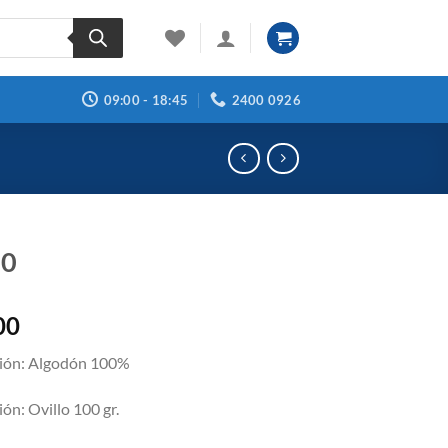
09:00 - 18:45
2400 0926
30
00
ión:
Algodón 100%
ión:
Ovillo 100 gr.