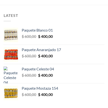
LATEST
Paquete Blanco 01
El
El
$
600,00
$
400,00
precio
precio
original
actual
Paquete Anaranjado 17
era:
es:
El
El
$
600,00
$
400,00
$ 600,00.
$ 400,00.
precio
precio
original
actual
Paquete Celeste 04
era:
es:
El
El
$
600,00
$
400,00
$ 600,00.
$ 400,00.
precio
precio
original
actual
Paquete Mostaza 154
era:
es:
El
El
$
600,00
$
400,00
$ 600,00.
$ 400,00.
precio
precio
original
actual