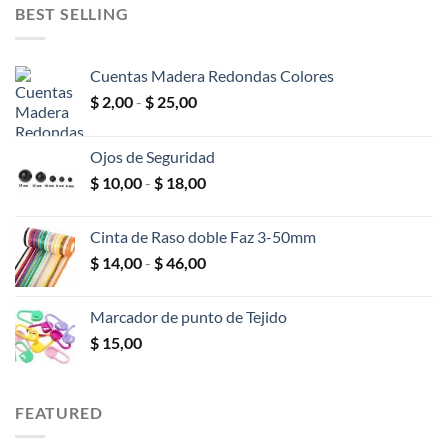
era:
es:
BEST SELLING
$ 600,00.
$ 400,00.
Cuentas Madera Redondas Colores
Rango
$
2,00
-
$
25,00
de
precios:
Ojos de Seguridad
desde
Rango
$
10,00
-
$
18,00
$ 2,00
de
hasta
precios:
$ 25,00
Cinta de Raso doble Faz 3-50mm
desde
Rango
$
14,00
-
$
46,00
$ 10,00
de
hasta
precios:
$ 18,00
Marcador de punto de Tejido
desde
$
15,00
$ 14,00
hasta
$ 46,00
FEATURED