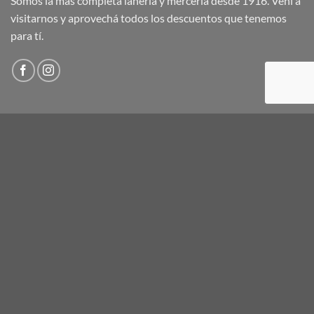
Somos la más completa lanería y mercería desde 1916. Vení a
visitarnos y aprovechá todos los descuentos que tenemos
para tí.
ENCUENTRA PRODUCTOS
Buscar
por:
CARRITO
ETIQUETAS DE PRODUCTOS
acero
ACRILICOS
artesanias
azul
beige
blanco
botella