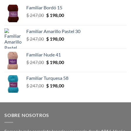
Familiar Bordó 15
El
El
$
247,00
$
198,00
precio
precio
original
actual
Familiar Amarillo Pastel 30
era:
es:
El
El
$
247,00
$
198,00
$ 247,00.
$ 198,00.
precio
precio
original
actual
Familiar Nude 41
era:
es:
El
El
$
247,00
$
198,00
$ 247,00.
$ 198,00.
precio
precio
original
actual
Familiar Turquesa 58
era:
es:
El
El
$
247,00
$
198,00
$ 247,00.
$ 198,00.
precio
precio
original
actual
era:
es:
$ 247,00.
$ 198,00.
SOBRE NOSOTROS