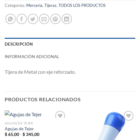
Categorías:
Merceria
,
Tijeras
,
TODOS LOS PRODUCTOS
DESCRIPCIÓN
INFORMACIÓN ADICIONAL
Tijera de Metal con eje reforzado.
PRODUCTOS RELACIONADOS
AGUJAS DE TEJER
Agujas de Tejer
Rango
$
65,00
-
$
345,00
Añadir
Añadir
de