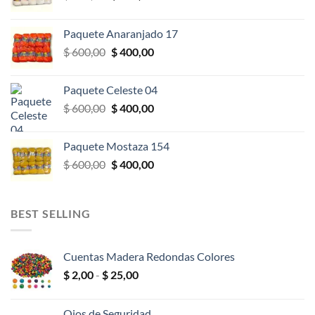
precio
precio
original
actual
Paquete Anaranjado 17
era:
es:
El
El
$
600,00
$
400,00
$ 600,00.
$ 400,00.
precio
precio
original
actual
Paquete Celeste 04
era:
es:
El
El
$
600,00
$
400,00
$ 600,00.
$ 400,00.
precio
precio
original
actual
Paquete Mostaza 154
era:
es:
El
El
$
600,00
$
400,00
$ 600,00.
$ 400,00.
precio
precio
original
actual
era:
es:
BEST SELLING
$ 600,00.
$ 400,00.
Cuentas Madera Redondas Colores
Rango
$
2,00
-
$
25,00
de
precios:
Ojos de Seguridad