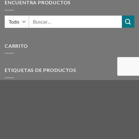
ENCUENTRA PRODUCTOS
Buscar
por:
CARRITO
ETIQUETAS DE PRODUCTOS
acero
ACRILICOS
artesanias
azul
beige
blanco
botella
canela
CIRCULO
crudo
dior
egeo
finas
gris
hielo
hueso
INTERMEDIAS
Lanas Melody
LLAMA
LLAMA SEDIFICADA
madeja
magenta
malva
marron
melody
mora
NACARYL
naranja
negro
rojo
rosa
rosado
tierra
verde
vison