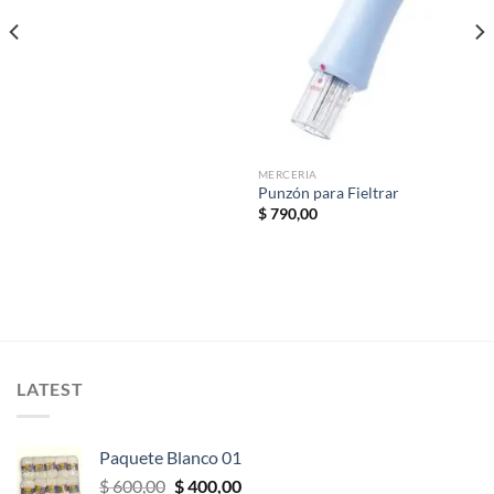
a la
a la
precios:
lista de
lista de
desde
deseos
deseos
$ 65,00
hasta
$ 345,00
MERCERIA
Punzón para Fieltrar
$
790,00
LATEST
Paquete Blanco 01
El
El
$
600,00
$
400,00