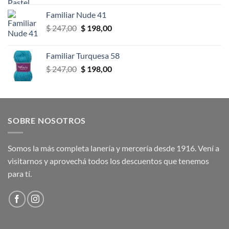
original
actual
Familiar Nude 41
era:
es:
El
El
$
247,00
$
198,00
$ 247,00.
$ 198,00.
precio
precio
original
actual
Familiar Turquesa 58
era:
es:
El
El
$
247,00
$
198,00
$ 247,00.
$ 198,00.
precio
precio
original
actual
era:
es:
$ 247,00.
$ 198,00.
SOBRE NOSOTROS
Somos la más completa lanería y mercería desde 1916. Vení a
visitarnos y aprovechá todos los descuentos que tenemos
para tí.