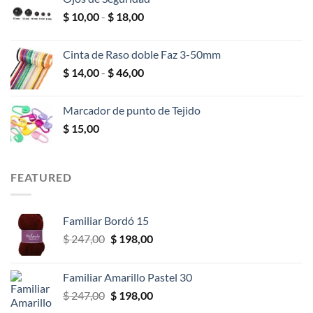
desde
Rango
$
10,00
-
$
18,00
$ 2,00
de
hasta
precios:
$ 25,00
Cinta de Raso doble Faz 3-50mm
desde
Rango
$
14,00
-
$
46,00
$ 10,00
de
hasta
precios:
$ 18,00
Marcador de punto de Tejido
desde
$
15,00
$ 14,00
hasta
$ 46,00
FEATURED
Familiar Bordó 15
El
El
$
247,00
$
198,00
precio
precio
original
actual
Familiar Amarillo Pastel 30
era:
es:
El
El
$
247,00
$
198,00
$ 247,00.
$ 198,00.
precio
precio