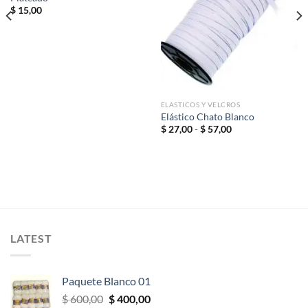
lista de
lista de
$
15,00
deseos
deseos
ELASTICOS Y VELCROS
Elástico Chato Blanco
Rango
$
27,00
-
$
57,00
de
precios:
desde
$ 27,00
hasta
$ 57,00
LATEST
Paquete Blanco 01
El
El
$
600,00
$
400,00