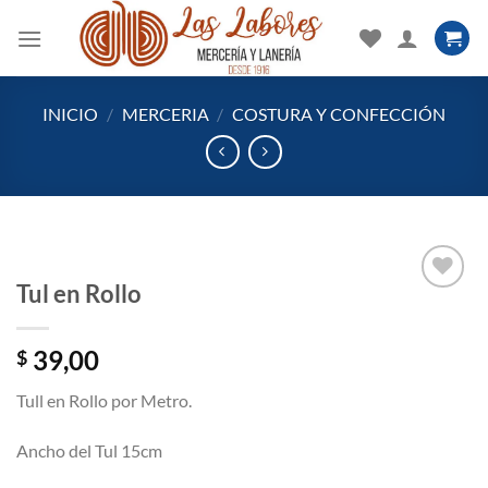
Saltar
al
contenido
INICIO
/
MERCERIA
/
COSTURA Y CONFECCIÓN
Tul en Rollo
Añadir
39,00
$
a la
lista
Tull en Rollo por Metro.
de
deseos
Ancho del Tul 15cm