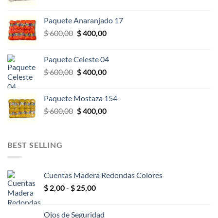
precio
precio
original
actual
Paquete Anaranjado 17
era:
es:
El
El
$
600,00
$
400,00
$ 600,00.
$ 400,00.
precio
precio
original
actual
Paquete Celeste 04
era:
es:
El
El
$
600,00
$
400,00
$ 600,00.
$ 400,00.
precio
precio
original
actual
Paquete Mostaza 154
era:
es:
El
El
$
600,00
$
400,00
$ 600,00.
$ 400,00.
precio
precio
original
actual
era:
es:
BEST SELLING
$ 600,00.
$ 400,00.
Cuentas Madera Redondas Colores
Rango
$
2,00
-
$
25,00
de
precios:
Ojos de Seguridad
desde