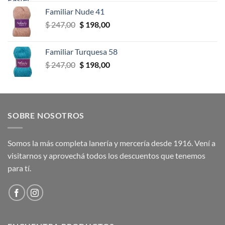
original
actual
Familiar Nude 41
era:
es:
El
El
$
247,00
$
198,00
$ 247,00.
$ 198,00.
precio
precio
original
actual
Familiar Turquesa 58
era:
es:
El
El
$
247,00
$
198,00
$ 247,00.
$ 198,00.
precio
precio
original
actual
era:
es:
$ 247,00.
$ 198,00.
SOBRE NOSOTROS
Somos la más completa lanería y mercería desde 1916. Vení a
visitarnos y aprovechá todos los descuentos que tenemos
para tí.