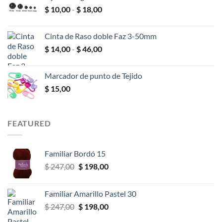
Rango
$
10,00
-
$
18,00
$ 2,00
de
hasta
precios:
$ 25,00
Cinta de Raso doble Faz 3-50mm
desde
Rango
$
14,00
-
$
46,00
$ 10,00
de
hasta
precios:
$ 18,00
Marcador de punto de Tejido
desde
$
15,00
$ 14,00
hasta
$ 46,00
FEATURED
Familiar Bordó 15
El
El
$
247,00
$
198,00
precio
precio
original
actual
Familiar Amarillo Pastel 30
era:
es:
El
El
$
247,00
$
198,00
$ 247,00.
$ 198,00.
precio
precio