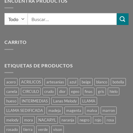
ENCUENTRA PRODUCTOS
Buscar
por:
CARRITO
ETIQUETAS DE PRODUCTOS
acero
ACRILICOS
artesanias
azul
beige
blanco
botella
canela
CIRCULO
crudo
dior
egeo
finas
gris
hielo
hueso
INTERMEDIAS
Lanas Melody
LLAMA
LLAMA SEDIFICADA
madeja
magenta
malva
marron
melody
mora
NACARYL
naranja
negro
rojo
rosa
rosado
tierra
verde
vison