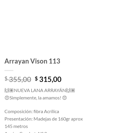
Arrayan Vison 113
El
El
355,00
315,00
$
$
precio
precio
🙌🏽
NUEVA LANA ARRAYÁN
🙌🏽
original
actual
😍
Simplemente, la amamos!
😍
era:
es:
$ 355,00.
$ 315,00.
Composición: fibra Acrílica
Presentación: Madejas de 160gr aprox
145 metros