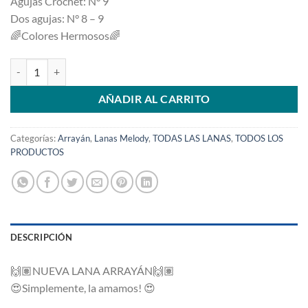
Agujas Crochet: N° 9
Dos agujas: N° 8 – 9
🌈
Colores Hermosos
🌈
Arrayan Vison 113 cantidad
AÑADIR AL CARRITO
Categorías:
Arrayán
,
Lanas Melody
,
TODAS LAS LANAS
,
TODOS LOS
PRODUCTOS
DESCRIPCIÓN
🙌🏽
NUEVA LANA ARRAYÁN
🙌🏽
😍
Simplemente, la amamos!
😍