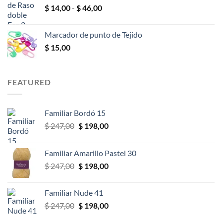
Rango
$
14,00
-
$
46,00
$ 10,00
de
hasta
precios:
$ 18,00
Marcador de punto de Tejido
desde
$
15,00
$ 14,00
hasta
$ 46,00
FEATURED
Familiar Bordó 15
El
El
$
247,00
$
198,00
precio
precio
original
actual
Familiar Amarillo Pastel 30
era:
es:
El
El
$
247,00
$
198,00
$ 247,00.
$ 198,00.
precio
precio
original
actual
Familiar Nude 41
era:
es:
El
El
$
247,00
$
198,00
$ 247,00.
$ 198,00.
precio
precio