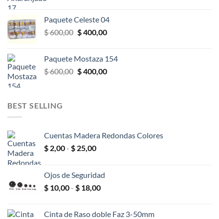
precio
precio
original
actual
Paquete Celeste 04
era:
es:
El
El
$
600,00
$
400,00
$ 600,00.
$ 400,00.
precio
precio
original
actual
Paquete Mostaza 154
era:
es:
El
El
$
600,00
$
400,00
$ 600,00.
$ 400,00.
precio
precio
original
actual
era:
es:
BEST SELLING
$ 600,00.
$ 400,00.
Cuentas Madera Redondas Colores
Rango
$
2,00
-
$
25,00
de
precios:
Ojos de Seguridad
desde
Rango
$
10,00
-
$
18,00
$ 2,00
de
hasta
precios:
$ 25,00
Cinta de Raso doble Faz 3-50mm
desde