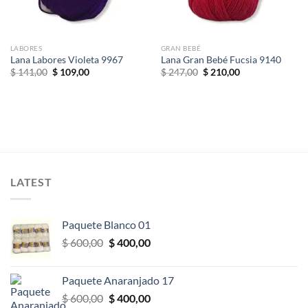
LABORES
GRAN BEBÉ
Lana Labores Violeta 9967
Lana Gran Bebé Fucsia 9140
El
El
El
El
$
141,00
$
109,00
$
247,00
$
210,00
precio
precio
precio
precio
original
actual
original
actual
era:
es:
era:
es:
$ 141,00.
$ 109,00.
$ 247,00.
$ 210,00.
LATEST
Paquete Blanco 01
El
El
$
600,00
$
400,00
precio
precio
original
actual
Paquete Anaranjado 17
era:
es:
El
El
$
600,00
$
400,00
$ 600,00.
$ 400,00.