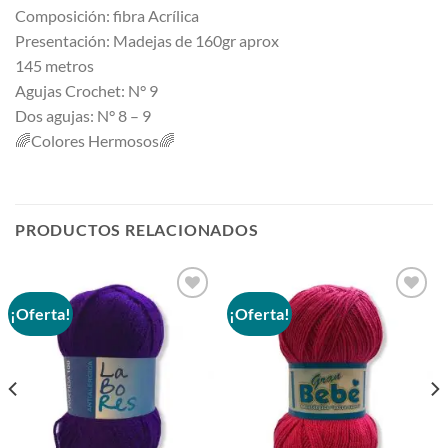
Composición: fibra Acrílica
Presentación: Madejas de 160gr aprox
145 metros
Agujas Crochet: N° 9
Dos agujas: N° 8 – 9
🌈
Colores Hermosos
🌈
PRODUCTOS RELACIONADOS
¡Oferta!
¡Oferta!
Añadir
Añadir
a la
a la
lista de
lista de
deseos
deseos