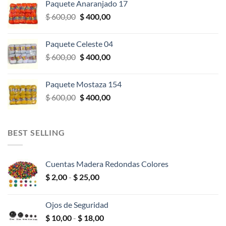
Paquete Anaranjado 17
era:
es:
El
El
$
600,00
$
400,00
$ 600,00.
$ 400,00.
precio
precio
original
actual
Paquete Celeste 04
era:
es:
El
El
$
600,00
$
400,00
$ 600,00.
$ 400,00.
precio
precio
original
actual
Paquete Mostaza 154
era:
es:
El
El
$
600,00
$
400,00
$ 600,00.
$ 400,00.
precio
precio
original
actual
era:
es:
BEST SELLING
$ 600,00.
$ 400,00.
Cuentas Madera Redondas Colores
Rango
$
2,00
-
$
25,00
de
precios:
Ojos de Seguridad
desde
Rango
$
10,00
-
$
18,00
$ 2,00