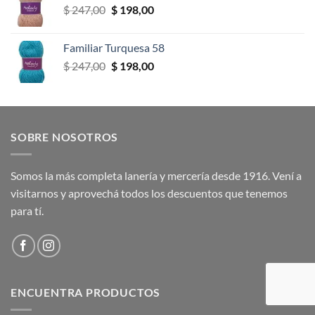
El
El
$
247,00
$
198,00
$ 247,00.
$ 198,00.
precio
precio
original
actual
Familiar Turquesa 58
era:
es:
El
El
$
247,00
$
198,00
$ 247,00.
$ 198,00.
precio
precio
original
actual
era:
es:
$ 247,00.
$ 198,00.
SOBRE NOSOTROS
Somos la más completa lanería y mercería desde 1916. Vení a
visitarnos y aprovechá todos los descuentos que tenemos
para tí.
ENCUENTRA PRODUCTOS