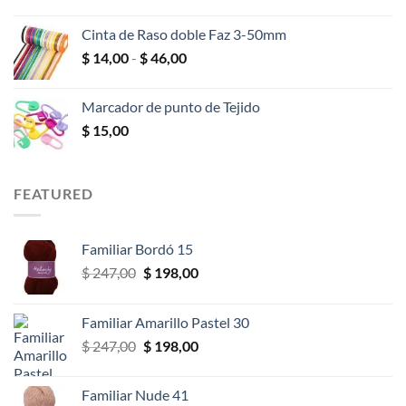
de
hasta
precios:
$ 25,00
Cinta de Raso doble Faz 3-50mm
desde
Rango
$
14,00
-
$
46,00
$ 10,00
de
hasta
precios:
$ 18,00
Marcador de punto de Tejido
desde
$
15,00
$ 14,00
hasta
$ 46,00
FEATURED
Familiar Bordó 15
El
El
$
247,00
$
198,00
precio
precio
original
actual
Familiar Amarillo Pastel 30
era:
es:
El
El
$
247,00
$
198,00
$ 247,00.
$ 198,00.
precio
precio
original
actual
Familiar Nude 41
era:
es: