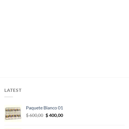
LATEST
Paquete Blanco 01
El
El
$
600,00
$
400,00
precio
precio
original
actual