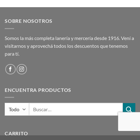
original
actual
era:
es:
$ 247,00.
$ 198,00.
SOBRE NOSOTROS
Somos la más completa lanería y mercería desde 1916. Vení a
visitarnos y aprovechá todos los descuentos que tenemos
para tí.
ENCUENTRA PRODUCTOS
Buscar
por:
CARRITO