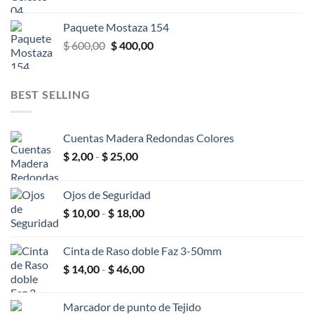
precio
precio
original
actual
Paquete Mostaza 154
era:
es:
El
El
$
600,00
$
400,00
$ 600,00.
$ 400,00.
precio
precio
original
actual
era:
es:
BEST SELLING
$ 600,00.
$ 400,00.
Cuentas Madera Redondas Colores
Rango
$
2,00
-
$
25,00
de
precios:
Ojos de Seguridad
desde
Rango
$
10,00
-
$
18,00
$ 2,00
de
hasta
precios:
$ 25,00
Cinta de Raso doble Faz 3-50mm
desde
Rango
$
14,00
-
$
46,00
$ 10,00
de
hasta
precios:
$ 18,00
Marcador de punto de Tejido
desde