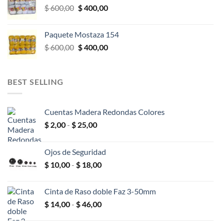
El
El
$
600,00
$
400,00
$ 600,00.
$ 400,00.
precio
precio
original
actual
Paquete Mostaza 154
era:
es:
El
El
$
600,00
$
400,00
$ 600,00.
$ 400,00.
precio
precio
original
actual
era:
es:
BEST SELLING
$ 600,00.
$ 400,00.
Cuentas Madera Redondas Colores
Rango
$
2,00
-
$
25,00
de
precios:
Ojos de Seguridad
desde
Rango
$
10,00
-
$
18,00
$ 2,00
de
hasta
precios:
$ 25,00
Cinta de Raso doble Faz 3-50mm
desde
Rango
$
14,00
-
$
46,00
$ 10,00
de
hasta