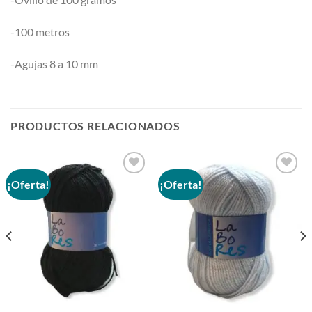
-100 metros
-Agujas 8 a 10 mm
PRODUCTOS RELACIONADOS
¡Oferta!
¡Oferta!
Añadir
Añadir
a la
a la
lista de
lista de
deseos
deseos