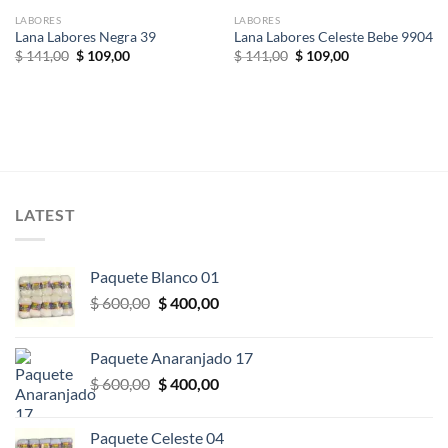
LABORES
LABORES
Lana Labores Negra 39
Lana Labores Celeste Bebe 9904
El
El
El
El
$
141,00
$
109,00
$
141,00
$
109,00
precio
precio
precio
precio
original
actual
original
actual
era:
es:
era:
es:
$ 141,00.
$ 109,00.
$ 141,00.
$ 109,00.
LATEST
Paquete Blanco 01
El
El
$
600,00
$
400,00
precio
precio
original
actual
Paquete Anaranjado 17
era:
es:
El
El
$
600,00
$
400,00
$ 600,00.
$ 400,00.
precio
precio
original
actual
Paquete Celeste 04
era:
es: