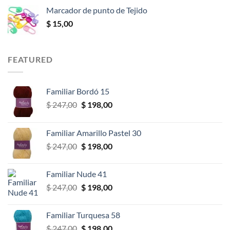
precios:
$ 18,00
Marcador de punto de Tejido
desde
$
15,00
$ 14,00
hasta
$ 46,00
FEATURED
Familiar Bordó 15
El
El
$
247,00
$
198,00
precio
precio
original
actual
Familiar Amarillo Pastel 30
era:
es:
El
El
$
247,00
$
198,00
$ 247,00.
$ 198,00.
precio
precio
original
actual
Familiar Nude 41
era:
es:
El
El
$
247,00
$
198,00
$ 247,00.
$ 198,00.
precio
precio
original
actual
Familiar Turquesa 58
era:
es:
El
El
$
247,00
$
198,00
$ 247,00.
$ 198,00.