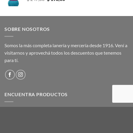
precio
precio
original
actual
era:
es:
$ 247,00.
$ 198,00.
SOBRE NOSOTROS
Somos la más completa lanería y mercería desde 1916. Vení a
visitarnos y aprovechá todos los descuentos que tenemos
para tí.
ENCUENTRA PRODUCTOS
Buscar
por: