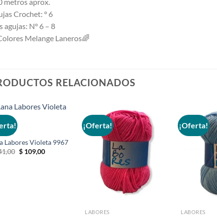
 metros aprox.
jas Crochet: ° 6
 agujas: N° 6 – 8
Colores Melange Laneros
🌈
RODUCTOS RELACIONADOS
erta!
¡Oferta!
¡Oferta!
ORES
a Labores Violeta 9967
Añadir
Añadir
El
El
41,00
$
109,00
a la
a la
precio
precio
lista de
lista de
original
actual
deseos
deseos
era:
es:
$ 141,00.
$ 109,00.
LABORES
LABORES