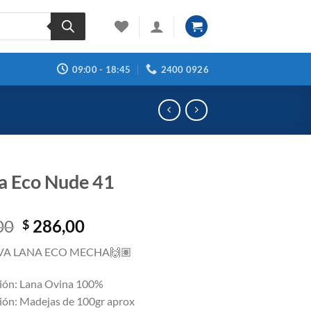
09:00 - 18:45
2400 0926
 Eco Nude 41
El
El
00
286,00
$
precio
precio
VA LANA ECO MECHA
🙌🏽
original
actual
era:
es:
ión: Lana Ovina 100%
$ 317,00.
$ 286,00.
ión: Madejas de 100gr aprox