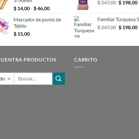
3-50mm
El
$
247,00
era:
$
198,00
$ 10,00
Rango
$
14,00
-
$
46,00
precio
$ 247,00.
hasta
de
original
$ 18,00
Familiar Turquesa 
Marcador de punto de
precios:
era:
Tejido
El
$
247,00
$
198,00
desde
$ 247,00.
precio
$
15,00
$ 14,00
original
hasta
era:
$ 46,00
$ 247,00.
CUENTRA PRODUCTOS
CARRITO
Buscar
por: