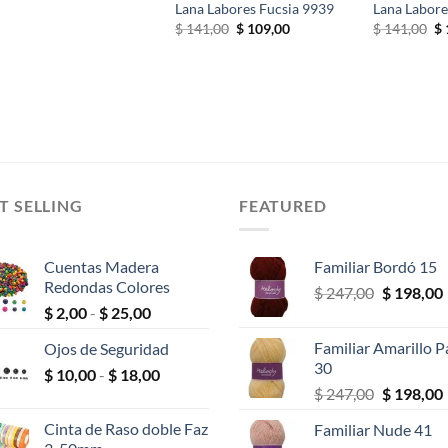
Lana Labores Fucsia 9939
Lana Labore
El
El
El
$
141,00
$
109,00
$
141,00
$
precio
precio
pr
original
actual
or
era:
es:
er
$ 141,00.
$ 109,00.
$ 
T SELLING
FEATURED
Cuentas Madera
Familiar Bordó 15
Redondas Colores
El
$
247,00
$
198,00
Rango
$
2,00
-
$
25,00
precio
de
original
Familiar Amarillo P
Ojos de Seguridad
precios:
era:
30
Rango
$
10,00
-
$
18,00
desde
$ 247,00.
El
$
247,00
$
198,00
de
$ 2,00
precio
precios:
hasta
Cinta de Raso doble Faz
Familiar Nude 41
original
desde
$ 25,00