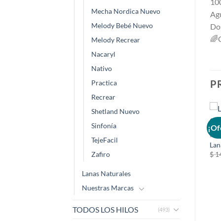
100
Mecha Nordica Nuevo
Agu
Melody Bebé Nuevo
Dos
🌈
Melody Recrear
Nacaryl
Nativo
P
Practica
Recrear
Shetland Nuevo
Sinfonía
¡Oferta!
¡Oferta!
¡Of
LAB
TejeFacil
0
Lan
Añadir
Añadir
Zafiro
$
1
a la
a la
SIN EXISTENCIAS
lista de
lista de
deseos
deseos
Lanas Naturales
.
Nuestras Marcas
TODOS LOS HILOS
(493)
LABORES
GRAN BEBÉ