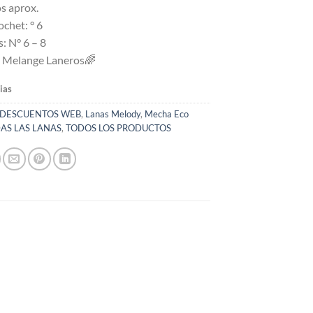
s aprox.
chet: ° 6
: N° 6 – 8
 Melange Laneros
🌈
ias
DESCUENTOS WEB
,
Lanas Melody
,
Mecha Eco
AS LAS LANAS
,
TODOS LOS PRODUCTOS