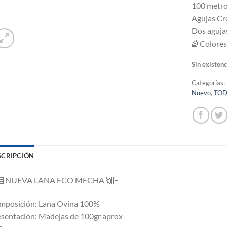
100 metro
Agujas Cro
Dos agujas
🌈
Colores
Sin existenc
Categorías:
Nuevo
,
TOD
SCRIPCIÓN
🏽
NUEVA LANA ECO MECHA
🙌🏽
mposición: Lana Ovina 100%
sentación: Madejas de 100gr aprox