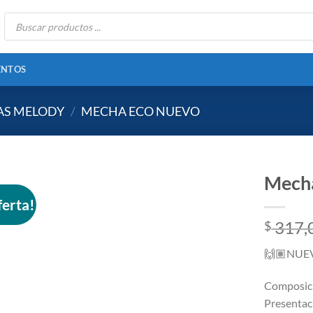
Búsqueda
de
productos
ENTOS
AS MELODY
/
MECHA ECO NUEVO
Mecha
ferta!
317,
$
Añadir
a la
🙌🏽
NUE
lista
de
Composic
deseos
Presentac