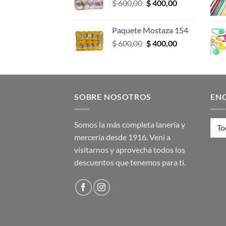
El
El
$
600,00
$
400,00
$ 600,00.
$ 400,00.
precio
precio
original
actual
Paquete Mostaza 154
era:
es:
El
El
$
600,00
$
400,00
$ 600,00.
$ 400,00.
precio
precio
original
actual
era:
es:
$ 600,00.
$ 400,00.
SOBRE NOSOTROS
EN
Somos la más completa lanería y
mercería desde 1916. Vení a
visitarnos y aprovechá todos los
descuentos que tenemos para tí.