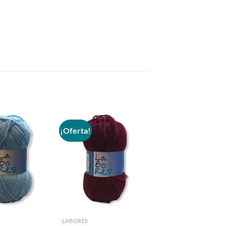
¡Oferta!
Añadir
Añadir
a la
a la
lista de
lista de
deseos
deseos
LABORES