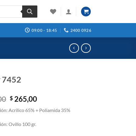
09:00 - 18:45
2400 0926
y 7452
El
El
00
265,00
$
precio
precio
ón: Acrílico 65% + Poliamida 35%
original
actual
era:
es:
ón: Ovillo 100 gr.
$ 296,00.
$ 265,00.