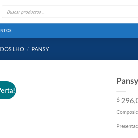
Búsqueda
de
productos
ENTOS
ADOS LHO
/
PANSY
Pans
ferta!
296,
$
Añadir
a la
Composici
lista
de
Presentaci
deseos