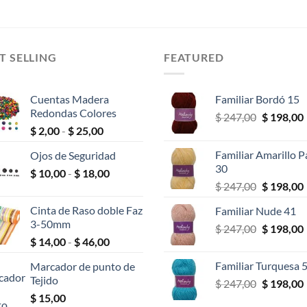
T SELLING
FEATURED
Cuentas Madera
Familiar Bordó 15
Redondas Colores
El
$
247,00
$
198,00
Rango
$
2,00
-
$
25,00
precio
de
original
Familiar Amarillo P
Ojos de Seguridad
precios:
era:
30
Rango
$
10,00
-
$
18,00
desde
$ 247,00.
El
$
247,00
$
198,00
de
$ 2,00
precio
precios:
hasta
Cinta de Raso doble Faz
Familiar Nude 41
original
desde
$ 25,00
3-50mm
El
$
247,00
era:
$
198,00
$ 10,00
Rango
$
14,00
-
$
46,00
precio
$ 247,00.
hasta
de
original
$ 18,00
Familiar Turquesa 
Marcador de punto de
precios:
era:
Tejido
El
$
247,00
$
198,00
desde
$ 247,00.
precio
$
15,00
$ 14,00