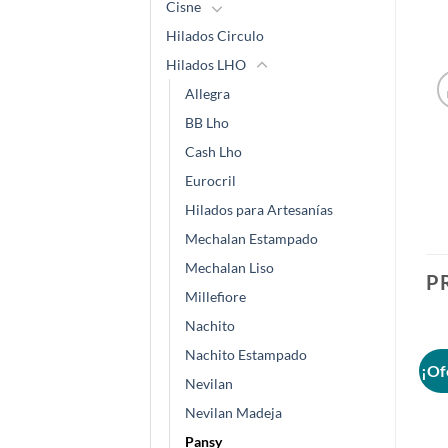
Cisne
Hilados Circulo
Hilados LHO
Allegra
BB Lho
Cash Lho
Eurocril
Hilados para Artesanías
Mechalan Estampado
Mechalan Liso
P
Millefiore
Nachito
Nachito Estampado
¡Oferta!
¡Oferta!
¡Of
Nevilan
Añadir
Añadir
Nevilan Madeja
a la
a la
lista de
lista de
Pansy