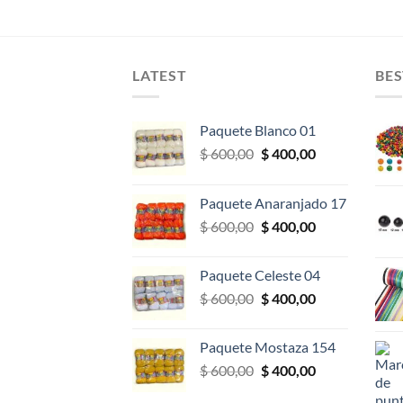
LATEST
BES
Paquete Blanco 01
El
El
$
600,00
$
400,00
precio
precio
original
actual
Paquete Anaranjado 17
era:
es:
El
El
$
600,00
$
400,00
$ 600,00.
$ 400,00.
precio
precio
original
actual
Paquete Celeste 04
era:
es:
El
El
$
600,00
$
400,00
$ 600,00.
$ 400,00.
precio
precio
original
actual
Paquete Mostaza 154
era:
es:
El
El
$
600,00
$
400,00
$ 600,00.
$ 400,00.
precio
precio