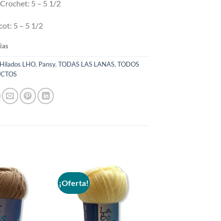
Crochet: 5 – 5 1/2
cot: 5 – 5 1/2
ias
Hilados LHO
,
Pansy
,
TODAS LAS LANAS
,
TODOS
UCTOS
¡Oferta!
Añadir
Añadir
a la
a la
lista de
lista de