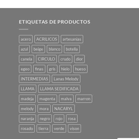
actual
es:
$ 198,00.
ETIQUETAS DE PRODUCTOS
acero
ACRILICOS
artesanias
azul
beige
blanco
botella
canela
CIRCULO
crudo
dior
egeo
finas
gris
hielo
hueso
INTERMEDIAS
Lanas Melody
LLAMA
LLAMA SEDIFICADA
madeja
magenta
malva
marron
melody
mora
NACARYL
naranja
negro
rojo
rosa
rosado
tierra
verde
vison