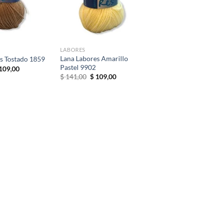
deseos
deseos
LABORES
Lana Labores Amarillo
s Tostado 1859
Pastel 9902
El
109,00
ecio
precio
El
El
$
141,00
$
109,00
iginal
actual
precio
precio
a:
es:
original
actual
141,00.
$ 109,00.
era:
es:
$ 141,00.
$ 109,00.