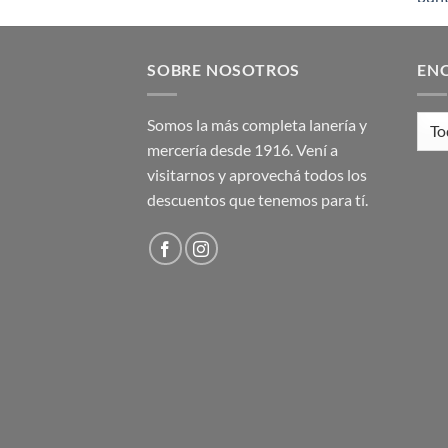
original
actual
era:
es:
$ 600,00.
$ 400,00.
SOBRE NOSOTROS
EN
Somos la más completa lanería y
mercería desde 1916. Vení a
visitarnos y aprovechá todos los
descuentos que tenemos para tí.