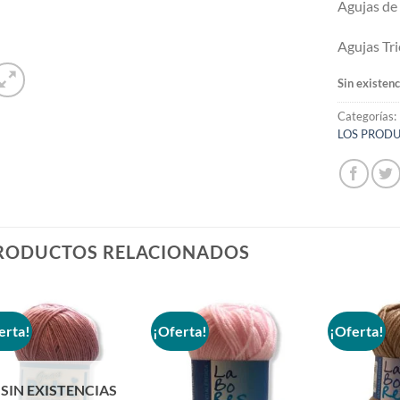
Agujas de 
Agujas Tri
Sin existenc
Categorías:
LOS PROD
RODUCTOS RELACIONADOS
erta!
¡Oferta!
¡Oferta!
Añadir
Añadir
a la
a la
SIN EXISTENCIAS
lista de
lista de