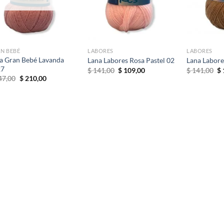
deseos
deseos
N BEBÉ
LABORES
LABORES
a Gran Bebé Lavanda
Lana Labores Rosa Pastel 02
Lana Labore
27
El
El
El
$
141,00
$
109,00
$
141,00
$
precio
precio
pr
El
El
47,00
$
210,00
original
actual
or
precio
precio
era:
es:
er
original
actual
$ 141,00.
$ 109,00.
$ 
era:
es:
$ 247,00.
$ 210,00.