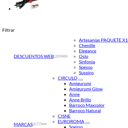
Filtrar
Artesanías PAQUETE X1
Chenille
Elegance
DESCUENTOS WEB
Oslo
(209)
Sinfonía
Spesso
Suspiro
CIRCULO
Amigurumi
Amigurumi Glow
Anne
Anne Brillo
Barroco Maxcolor
Barroco Natural
CISNE
EUROROMA
MARCAS
(677)
Spesso