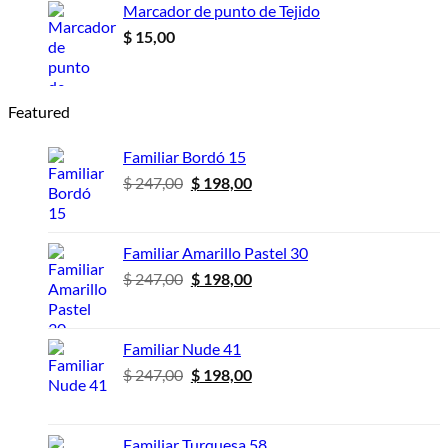
desde
Marcador de punto de Tejido
$ 14,00
$
15,00
hasta
$ 46,00
Featured
Familiar Bordó 15
El
El
$
247,00
$
198,00
precio
precio
original
actual
era:
es:
Familiar Amarillo Pastel 30
$ 247,00.
$ 198,00.
El
El
$
247,00
$
198,00
precio
precio
original
actual
era:
es:
Familiar Nude 41
$ 247,00.
$ 198,00.
El
El
$
247,00
$
198,00
precio
precio
original
actual
era:
es:
Familiar Turquesa 58