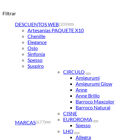
Filtrar
DESCUENTOS WEB
(209)
Artesanías PAQUETE X10
Chenille
Elegance
Oslo
Sinfonía
Spesso
Suspiro
CIRCULO
Amigurumi
Amigurumi Glow
Anne
Anne Brillo
Barroco Maxcolor
Barroco Natural
CISNE
EUROROMA
MARCAS
(677)
Spesso
LHO
Allegra