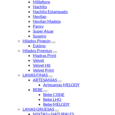
Millefiore
Nachito
Nachito Estampado
Nevilan
Nevilan Madeja
Pansy
Super Ajuar
Suspiro
Hilados Pinguin
Eskimo
Hilados Premiun
Madras Print
Velvet
Velvet Hit
Velvet Print
LANAS FINAS
ARTESANIAS
Artesanias MELODY
BEBE
Bebe CISNE
Bebe LHO
Bebe MELODY
LANAS GRUESAS
MIXTAS y NATURALES