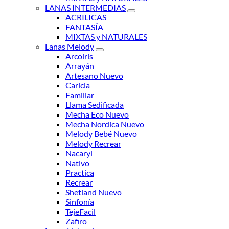
LANAS INTERMEDIAS
ACRILICAS
FANTASÍA
MIXTAS y NATURALES
Lanas Melody
Arcoiris
Arrayán
Artesano Nuevo
Caricia
Familiar
Llama Sedificada
Mecha Eco Nuevo
Mecha Nordica Nuevo
Melody Bebé Nuevo
Melody Recrear
Nacaryl
Nativo
Practica
Recrear
Shetland Nuevo
Sinfonía
TejeFacil
Zafiro