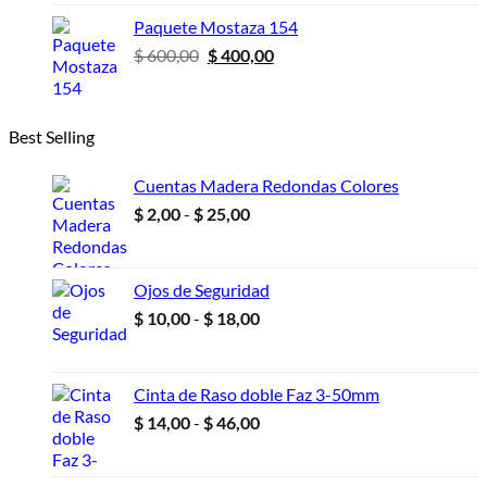
era:
es:
Paquete Mostaza 154
$ 600,00.
$ 400,00.
El
El
$
600,00
$
400,00
precio
precio
original
actual
era:
es:
Best Selling
$ 600,00.
$ 400,00.
Cuentas Madera Redondas Colores
Rango
$
2,00
-
$
25,00
de
precios:
desde
Ojos de Seguridad
$ 2,00
Rango
$
10,00
-
$
18,00
hasta
de
$ 25,00
precios:
desde
Cinta de Raso doble Faz 3-50mm
$ 10,00
Rango
$
14,00
-
$
46,00
hasta
de
$ 18,00
precios: