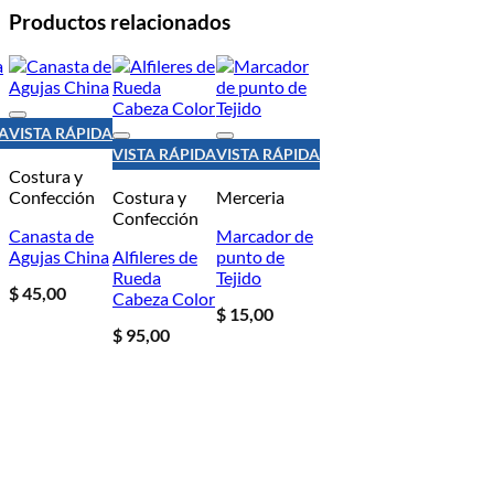
Productos relacionados
DA
VISTA RÁPIDA
Añadir
VISTA RÁPIDA
VISTA RÁPIDA
a la lista de
Añadir
Añadir
Costura y
deseos
a la lista de
a la lista de
Confección
Costura y
Merceria
deseos
deseos
Confección
Canasta de
Marcador de
Agujas China
Alfileres de
punto de
Rueda
Tejido
$
45,00
Cabeza Color
$
15,00
$
95,00