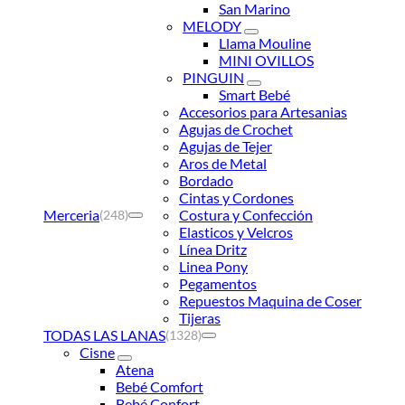
San Marino
MELODY
Llama Mouline
MINI OVILLOS
PINGUIN
Smart Bebé
Accesorios para Artesanias
Agujas de Crochet
Agujas de Tejer
Aros de Metal
Bordado
Cintas y Cordones
Merceria
Costura y Confección
(248)
Elasticos y Velcros
Línea Dritz
Linea Pony
Pegamentos
Repuestos Maquina de Coser
Tijeras
TODAS LAS LANAS
(1328)
Cisne
Atena
Bebé Comfort
Bebé Confort