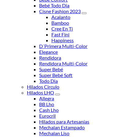
Bebé Todo Dia
Cisne Fashion 2023
Acalanto
Bamboo
Cree En Ti
Fast Fini
Happiness
D´Primera Multi-Color
Elegance
Rendidora
Rendidora Multi-Color
Super Bebé
Super Bebé Soft
Todo Dia
Hilados Circulo
Hilados LHO
Allegra
BB Lho
Cash Lho
Eurocril
Hilados para Artesanías
Mechalan Estampado
Mechalan Liso