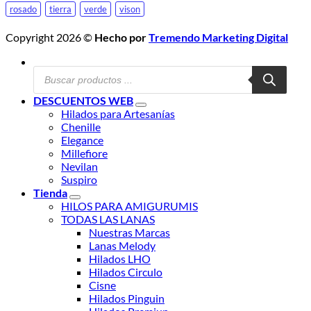
rosado
tierra
verde
vison
Copyright 2026 ©
Hecho por
Tremendo Marketing Digital
Búsqueda
de
productos
DESCUENTOS WEB
Hilados para Artesanías
Chenille
Elegance
Millefiore
Nevilan
Suspiro
Tienda
HILOS PARA AMIGURUMIS
TODAS LAS LANAS
Nuestras Marcas
Lanas Melody
Hilados LHO
Hilados Circulo
Cisne
Hilados Pinguin