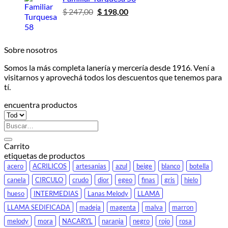
$ 247,00.
$ 198,00.
El
El
$
247,00
$
198,00
precio
precio
original
actual
era:
es:
Sobre nosotros
$ 247,00.
$ 198,00.
Somos la más completa lanería y mercería desde 1916. Vení a
visitarnos y aprovechá todos los descuentos que tenemos para
tí.
encuentra productos
Buscar
por:
Carrito
etiquetas de productos
acero
ACRILICOS
artesanias
azul
beige
blanco
botella
canela
CIRCULO
crudo
dior
egeo
finas
gris
hielo
hueso
INTERMEDIAS
Lanas Melody
LLAMA
LLAMA SEDIFICADA
madeja
magenta
malva
marron
melody
mora
NACARYL
naranja
negro
rojo
rosa